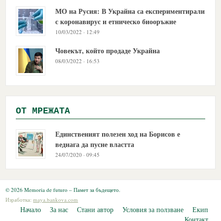
МО на Русия: В Украйна са експериментирали
с коронавирус и етническо биооръжие
10/03/2022 · 12:49
Човекът, който продаде Украйна
08/03/2022 · 16:53
OТ МРЕЖАТА
Единственият полезен ход на Борисов е
веднага да пусне властта
24/07/2020 · 09:45
© 2026 Memoria de futuro – Памет за бъдещето.
Изработка:
maya.bankova.com
Начало
За нас
Стани автор
Условия за ползване
Екип
Контакт