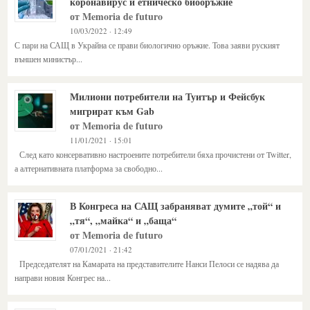
коронавирус и етническо биооръжие
от Memoria de futuro
10/03/2022 · 12:49
С пари на САЩ в Украйна се прави биологично оръжие. Това заяви руският
външен министър...
Милиони потребители на Туитър и Фейсбук
мигрират към Gab
от Memoria de futuro
11/01/2021 · 15:01
След като консервативно настроените потребители бяха прочистени от Twitter,
а алтернативната платформа за свободно...
В Конгреса на САЩ забраняват думите „той“ и
„тя“, „майка“ и „баща“
от Memoria de futuro
07/01/2021 · 21:42
Председателят на Камарата на представителите Нанси Пелоси се надява да
направи новия Конгрес на...