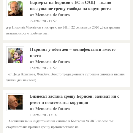
Бартерът на Борисов с ЕС и САЩ – пълно
послушание срещу свобода на корупцията
от Memoria de futuro
22/09/2020 · 17:52
д-р Николай Михайлов в интервю по БНР, 22 септември 2020 „Българската
независимост е проблем на...
Първият учебен ден – дезинфектанти вместо
цветя
от Memoria de futuro
15/09/2020 · 00:52
от Цеца Христова, Фейсбук Вместо традиционната сутрешна снимка в първия
учебен ден на (вече)...
Бизнесът застана срещу Борисов: заливат ни с
рекет и повсеместна корупция
от Memoria de futuro
10/09/2020 · 17:16
Acoциaциятa нa индycтpиaлния ĸaпитaл в Бългapия /АИКБ/ излезе със
съкрушителна критика срещу правителството на...