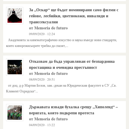
За „Оскар“ ще бъдат номинирани само филми с
гейове, лесбийки, цветнокожи, инвалиди и
транссексуални
от Memoria de futuro
09/09/2020 · 12:24
Академията за кинематографично изкуство и наука въведе нови стандарти,
които кинорежисьорите трябва да спазят,...
Отказвам да бъда управляван от безпардонна
простащина и очевидна престъпност
от Memoria de futuro
08/09/2020 · 20:51
от доц. д-р Мартин Белов, зам.-декан на Юридическия факултет в СУ „Св.
Климент Охридски“...
Държавата извади бухалка срещу „Хиполенд“ –
веригата, която подкрепи протеста
от Memoria de futuro
04/09/2020 · 13:22