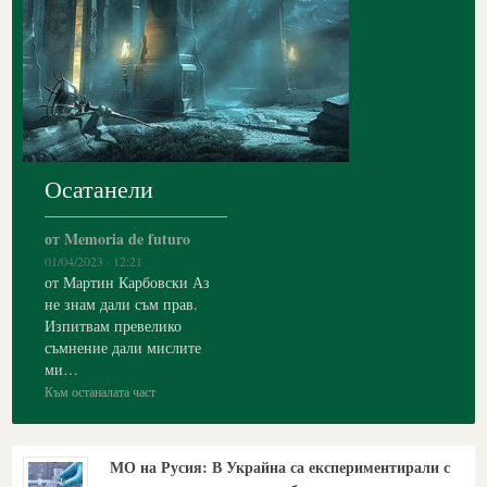
Осатанели
от Memoria de futuro
01/04/2023 · 12:21
от Мартин Карбовски Аз
не знам дали съм прав.
Изпитвам превелико
съмнение дали мислите
ми…
Към останалата част
МО на Русия: В Украйна са експериментирали с