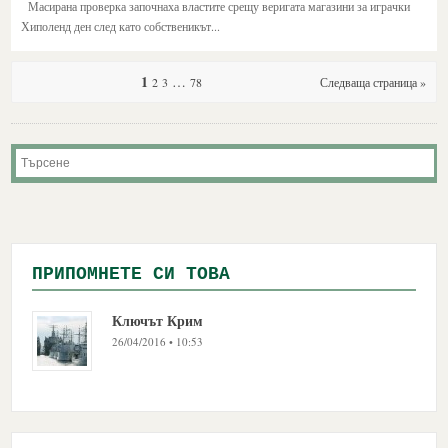
Масирана проверка започнаха властите срещу веригата магазини за играчки
Хиполенд ден след като собственикът...
1
…
2
3
78
Следваща страница »
ПРИПОМНЕТЕ СИ ТОВА
Ключът Крим
26/04/2016 • 10:53