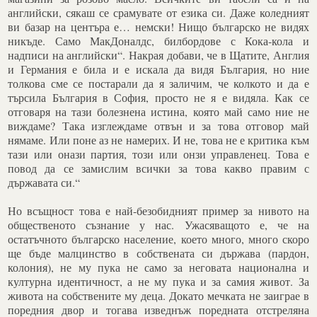
английски, сякаш се срамувате от езика си. Даже коледният
ви базар на центъра е… немски! Нищо българско не видях
никъде. Само МакДоналдс, билбордове с Кока-кола и
надписи на английски“. Накрая добави, че в Щатите, Англия
и Германия е била и е искала да видя България, но ние
толкова сме се постарали да я заличим, че колкото и да е
търсила България в София, просто не я е видяла. Как се
отговаря на тази болезнена истина, която май само ние не
виждаме? Така изглеждаме отвън и за това отговор май
нямаме. Или поне аз не намерих. И не, това не е критика към
тази или онази партия, този или онзи управленец. Това е
повод да се замислим всички за това какво правим с
държавата си.“
Но всъщност това е най-безобидният пример за нивото на
общественото съзнание у нас. Ужасяващото е, че на
остатъчното българско население, което много, много скоро
ще бъде малцинство в собствената си държава (пардон,
колония), не му пука не само за неговата национална и
културна идентичност, а не му пука и за самия живот. За
живота на собствените му деца. Докато мечката не заиграе в
поредния двор и тогава изведнъж поредната отстреляна