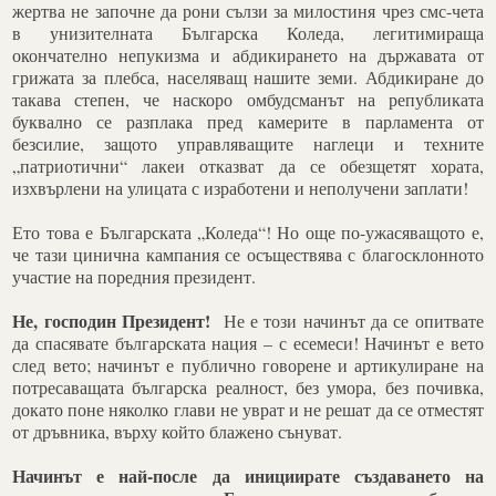
жертва не започне да рони сълзи за милостиня чрез смс-чета
в унизителната Българска Коледа, легитимираща
окончателно непукизма и абдикирането на държавата от
грижата за плебса, населяващ нашите земи. Абдикиране до
такава степен, че наскоро омбудсманът на републиката
буквално се разплака пред камерите в парламента от
безсилие, защото управляващите наглеци и техните
„патриотични“ лакеи отказват да се обезщетят хората,
изхвърлени на улицата с изработени и неполучени заплати!
Ето това е Българската „Коледа“! Но още по-ужасяващото е,
че тази цинична кампания се осъществява с благосклонното
участие на поредния президент.
Не, господин Президент!
Не е този начинът да се опитвате
да спасявате българската нация – с есемеси! Начинът е вето
след вето; начинът е публично говорене и артикулиране на
потресаващата българска реалност, без умора, без почивка,
докато поне няколко глави не уврат и не решат да се отместят
от дръвника, върху който блажено сънуват.
Начинът е най-после да инициирате създаването на