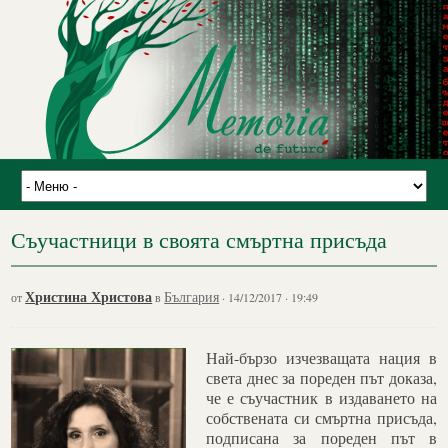
Съучастници в своята смъртна присъда
Христина Христова
България
от
в
· 14/12/2017 · 19:49
Най-бързо изчезващата нация в
света днес за пореден път доказа,
че е съучастник в издаването на
собствената си смъртна присъда,
подписана за пореден път в