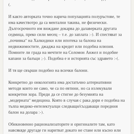
(.
И както авторката точно нарича популацията полуръстове, те
има качествотро да са ментални такива, не физически.
Дългосрочното им виждане докарва до далаверката другата
седмица, преко сили месец – т.е. до заплата :-). И спестяват за
„почивка“ на Халкидики или ипотека за балона на
недвижимостите, джаджа на кредит или подобна илюзия.
Помните ли града на мечтите на Соломон Анжел и подобие
капани за балъци ;-). Подобна е и историята със здравето :-(.
И тя ще свърши подобно на всички балони.
Конкретно до онкологията има достатъчно алтернативни
методи които не само, че са по евтини, но са излекували
конкретни хора. Преди да се стигне до безумията на
„модерната“ медицина. Която в случая с рака дори е подобна на
тълпа медико-ентелектуалци следващи/създаващи поредния
балон на долара :-).
Обикновенно рационализаторите и оригиналите там, като
навсякяде другаде ги наритват докато не стане или късно или