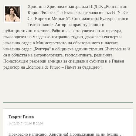
Христина Христова е завършила НГДЕК „Константин-
Кирил Философ“ и Българска филология във ВТУ „Св.
Св. Кирил и Методий“. Специализира Културология и
Театрознание. Автор на драматургични и
публицистични текстове. Работила е като учител по литература,
ръководител на младежко театрално студио, държавен експерт и
началник отдел в Министерството на образованието и науката,
началник отдел „Култура“ в общинска администрация. Интересите й
са в областта на антропологията, геополитиката, религията.
Понастоящем ръководи агенция за специални събития и е Главен
редактор на „Memoria de futuro – Памет за бъдещето“.
Георги Ганев
14/12/2017 · 20:09 В 20:09
Прекрасно написано, Христина! Продължавай да ни будиш…