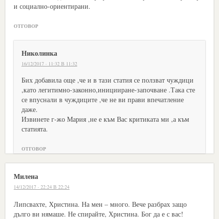
и социално-ориентирани.
ОТГОВОР
Николинка
16/12/2017 · 11:32 В 11:32
Бих добавила още ,че и в тази статия се ползват чуждици
,като легитимно-законно,иницииране-започване .Така сте
се впуснали в чуждиците ,че не ви прави впечатление
даже.
Извинете г-жо Мария ,не е към Вас критиката ми ,а към
статията.
ОТГОВОР
Милена
14/12/2017 · 22:24 В 22:24
Липсвахте, Христина. На мен – много. Вече разбрах защо
дълго ви нямаше. Не спирайте, Христина. Бог да е с вас!