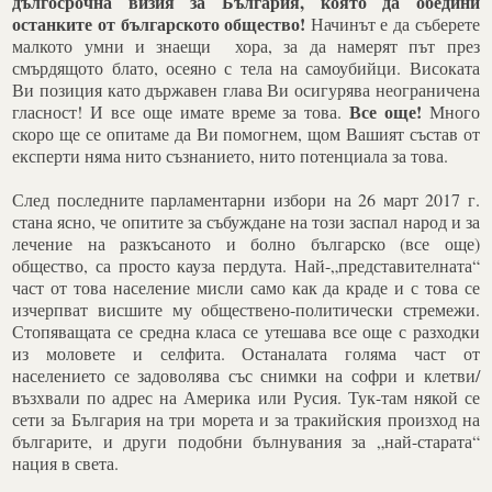
дългосрочна визия за България, която да обедини
останките от българското общество!
Начинът е да съберете
малкото умни и знаещи хора, за да намерят път през
смърдящото блато, осеяно с тела на самоубийци. Високата
Ви позиция като държавен глава Ви осигурява неограничена
Все още!
гласност! И все още имате време за това.
Много
скоро ще се опитаме да Ви помогнем, щом Вашият състав от
експерти няма нито съзнанието, нито потенциала за това.
След последните парламентарни избори на 26 март 2017 г.
стана ясно, че опитите за събуждане на този заспал народ и за
лечение на разкъсаното и болно българско (все още)
общество, са просто кауза пердута. Най-„представителната“
част от това население мисли само как да краде и с това се
изчерпват висшите му обществено-политически стремежи.
Стопяващата се средна класа се утешава все още с разходки
из моловете и селфита. Останалата голяма част от
населението се задоволява със снимки на софри и клетви/
възхвали по адрес на Америка или Русия. Тук-там някой се
сети за България на три морета и за тракийския произход на
българите, и други подобни бълнувания за „най-старата“
нация в света.