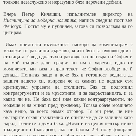
толкова незаслужено и неразумно бяха наречени дебили.
Вчера Петър Кичашки, изпълнителен директор на
Института за модерна политика,
написа следния пост във
Фейсбук. Постът му е публичен, затова си позволявам да го
цитирам.
„Имах приятната възможност наскоро да комуникирам с
младежи от различни държави, които бяха за няколко дни в
столицата. След една тяхна разходка из центъра на София и
на мой въпрос дали градът ни им е харесал, едно от
момичетата ми каза в прав текст, че София въобще не й
допада. Попитах защо и вече бях в готовност веднага да
защитя нашето си, въпреки че аз самият не веднъж съм
критикувал управата на столицата. Бях си подготвил
контрааргументи и за мръсотията, и за задръстванията, и за
какво ли не. Не бяха кой знае какви контрааргументи, но
можеше и да минат пред чужденец. Тогава обаче момичето
каза нещо, за което нямах отговор. Тя ми рече, че ние
българите сякаш съзнателно се опитваме да се заличим като
народ. Точните й думи бяха: „Нямате из целия център нищо
традиционно българско, ако не броим 2-3 полу-фалирали
магазини за розово масло. Всичките ви табели са и на