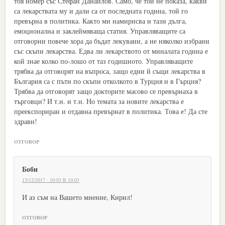
тоя номер със Стефан Данаилов. Само, че той не показа, какви
са лекарствата му и дали са от последната година, той го
превърна в политика. Както ми намирисва и тази дълга,
емоционална и заклеймяваща статия. Управляващите са
отговорни повече хора да бъдат лекувани, а не няколко избрани
със скъпи лекарства. Едва ли лекарството от миналата година е
кой знае колко по-лошо от таз годишното. Управляващите
трябва да отговорят на въпроса, защо едни й същи лекарства в
България са с пъти по скъпи отколкото в Турция и в Гърция?
Трябва да отговорят защо докторите масово се превърнаха в
търговци? И т.н. и т.н. Но темата за новите лекарства е
преекспориран и отдавна превърнат в политика. Това е! Да сте
здрави!
ОТГОВОР
Боби
15/12/2017 · 10:03 В 10:03
И аз съм на Вашето мнение, Кирил!
ОТГОВОР