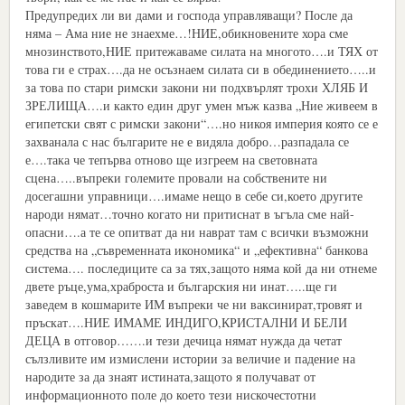
Предупредих ли ви дами и господа управляващи? После да
няма – Ама ние не знаехме…!НИЕ,обикновените хора сме
мнозинството,НИЕ притежаваме силата на многото….и ТЯХ от
това ги е страх….да не осъзнаем силата си в обединението…..и
за това по стари римски закони ни подхвърлят трохи ХЛЯБ И
ЗРЕЛИЩА….и както един друг умен мъж казва „Ние живеем в
египетски свят с римски закони“….но никоя империя която се е
захванала с нас българите не е видяла добро…разпадала се
е….така че тепърва отново ще изгреем на световната
сцена…..въпреки големите провали на собствените ни
досегашни управници….имаме нещо в себе си,което другите
народи нямат…точно когато ни притиснат в ъгъла сме най-
опасни….а те се опитват да ни наврат там с всички възможни
средства на „съвременната икономика“ и „ефективна“ банкова
система…. последиците са за тях,защото няма кой да ни отнеме
двете ръце,ума,храброста и българския ни инат…..ще ги
заведем в кошмарите ИМ въпреки че ни ваксинират,тровят и
пръскат….НИЕ ИМАМЕ ИНДИГО,КРИСТАЛНИ И БЕЛИ
ДЕЦА в отговор…….и тези дечица нямат нужда да четат
сълзливите им измислени истории за величие и падение на
народите за да знаят истината,защото я получават от
информационното поле до което тези нискочестотни