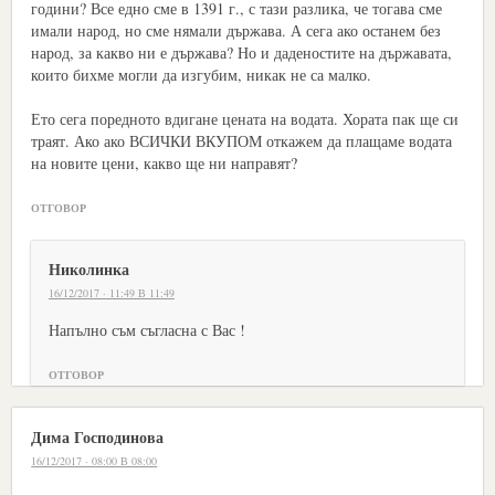
години? Все едно сме в 1391 г., с тази разлика, че тогава сме
имали народ, но сме нямали държава. А сега ако останем без
народ, за какво ни е държава? Но и даденостите на държавата,
които бихме могли да изгубим, никак не са малко.
Ето сега поредното вдигане цената на водата. Хората пак ще си
траят. Ако ако ВСИЧКИ ВКУПОМ откажем да плащаме водата
на новите цени, какво ще ни направят?
ОТГОВОР
Николинка
16/12/2017 · 11:49 В 11:49
Напълно съм съгласна с Вас !
ОТГОВОР
Дима Господинова
16/12/2017 · 08:00 В 08:00