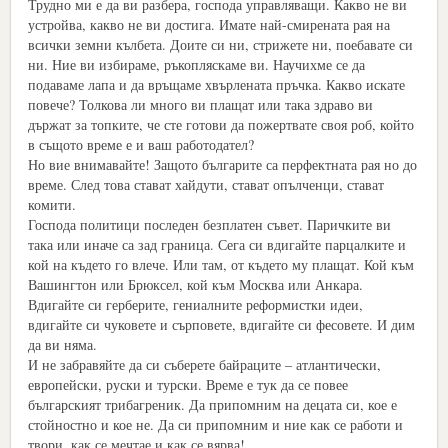
Трудно ми е да ви разбера, господа управляващи. Какво не ви
устройва, какво не ви достига. Имате най-смирената рая на
всички земни кълбета. Доите си ни, стрижете ни, поебавате си
ни. Ние ви избираме, ръкопляскаме ви. Научихме се да
подаваме лапа и да връщаме хвърлената пръчка. Какво искате
повече? Толкова ли много ви плащат или така здраво ви
държат за топките, че сте готови да пожертвате своя роб, който
в същото време е и ваш работодател?
Но вие внимавайте! Защото българите са перфектната рая но до
време. След това стават хайдути, стават опълченци, стават
комити.
Господа политици последен безплатен съвет. Паричките ви
така или иначе са зад граница. Сега си вдигайте парцалките и
кой на където го влече. Или там, от където му плащат. Кой към
Вашингтон или Брюксел, кой към Москва или Анкара.
Вдигайте си герберите, гениалните реформистки идеи,
вдигайте си чуковете и сърповете, вдигайте си фесовете. И дим
да ви няма.
И не забравяйте да си съберете байраците – атлантически,
европейски, руски и турски. Време е тук да се повее
българският трибагреник. Да припомним на децата си, кое е
стойностно и кое не. Да си припомним и ние как се работи и
твори, как се мечтае и как се вярва!