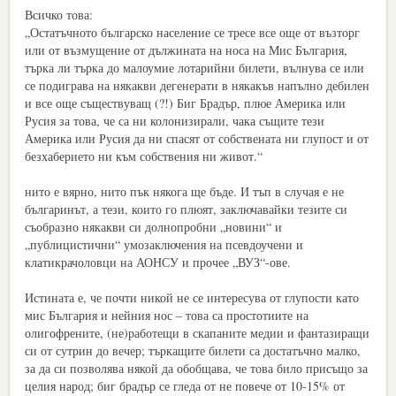
Всичко това:
„Остатъчното българско население се тресе все още от възторг
или от възмущение от дължината на носа на Мис България,
търка ли търка до малоумие лотарийни билети, вълнува се или
се подиграва на някакви дегенерати в някакъв напълно дебилен
и все още съществуващ (?!) Биг Брадър, плюе Америка или
Русия за това, че са ни колонизирали, чака същите тези
Америка или Русия да ни спасят от собствената ни глупост и от
безхаберието ни към собствения ни живот.“
нито е вярно, нито пък някога ще бъде. И тъп в случая е не
българинът, а тези, които го плюят, заключавайки тезите си
съобразно някакви си долнопробни „новини“ и
„публицистични“ умозаключения на псевдоучени и
клатикрачоловци на АОНСУ и прочее „ВУЗ“-ове.
Истината е, че почти никой не се интересува от глупости като
мис България и нейния нос – това са простотиите на
олигофрените, (не)работещи в скапаните медии и фантазиращи
си от сутрин до вечер; търкащите билети са достатъчно малко,
за да си позволява някой да обобщава, че това било присъщо за
целия народ; биг брадър се гледа от не повече от 10-15% от