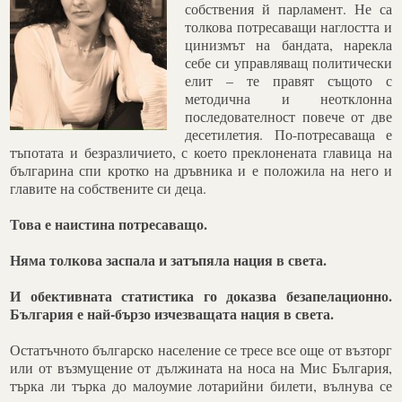
собствения й парламент. Не са
толкова потресаващи наглостта и
цинизмът на бандата, нарекла
себе си управляващ политически
елит – те правят същото с
методична и неотклонна
последователност повече от две
десетилетия. По-потресаваща е
тъпотата и безразличието, с което преклонената главица на
българина спи кротко на дръвника и е положила на него и
главите на собствените си деца.
Това е наистина потресаващо.
Няма толкова заспала и затъпяла нация в света.
И обективната статистика го доказва безапелационно.
България е най-бързо изчезващата нация в света.
Остатъчното българско население се тресе все още от възторг
или от възмущение от дължината на носа на Мис България,
търка ли търка до малоумие лотарийни билети, вълнува се