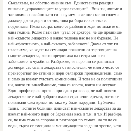
Съжалявам, на обратно мнение съм. Единствената реакция
винаги е „управляващите та управляващите“ . Виж ти, лягаме и
заспиваме спокойно като ги наругаем, а че ние сме по големи
далавераджии дори и от тях, това разбира се лекичко се
подминава. Имам сестра, която се разболя и ходи по мъките от
една година. Колко пъти съм чувал от доктора, че ще предпише
най-скъпото лекарство и какво толкова нас не ни бъркало. Не
най-ефективното, а най-скъпото, забележете! Двама от тях ги
изловихме, че ходят на семинари поканени от търговците на
същите лекарства, които предписаха на сестра ми и то
забележете, в чужбина. Разбрахме, че нарочно се разписват
договори със скъпи лекарства от вносители, че много често се
пренебрегват по-евтини и дори български производители, само
и само да вземат тлъстата комисионна. И това не са политиците
ни, които ги заклеймяваме, това са хората, които ни лекуват.
Един професор си призна при един разговор, че най-новото
лекарство не е най-доброто имало странични ефекти, които се
появявали след време, но така му били наредили. Публична
тайна, частните болници изписват най-скъпите лекарства за да
вземат най-много пари от Здравната каса и т.н. и т.н.И разбира
се, че има тема за спорове и разговори по темата, но тя не се
води, търси се емоцията и манипулацията за да ни трогне, като