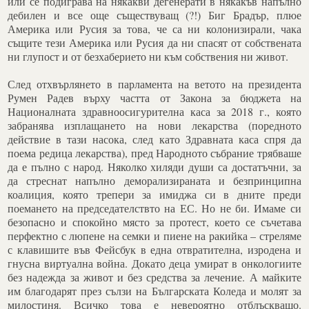
или се подиграва на някакви дегенерати в някакъв напълно
дебилен и все още съществуващ (?!) Биг Брадър, плюе
Америка или Русия за това, че са ни колонизирали, чака
същите тези Америка или Русия да ни спасят от собствената
ни глупост и от безхаберието ни към собствения ни живот.
След отхвърлянето в парламента на ветото на президента
Румен Радев върху частта от Закона за бюджета на
Националната здравноосигурителна каса за 2018 г., която
забранява изплащането на нови лекарства (поредното
действие в тази насока, след като Здравната каса спря да
поема редица лекарства), пред Народното събрание трябваше
да е пълно с народ. Няколко хиляди души са достатъчни, за
да стреснат напълно деморализираната и безпринципна
коалиция, която трепери за имиджа си в дните преди
поемането на председателствто на ЕС. Но не би. Имаме си
безопасно и спокойно място за протест, което се съчетава
перфектно с люпене на семки и пиене на ракийка – стреляме
с клавишите във Фейсбук в една отвратителна, изродена и
гнусна виртуална война. Докато деца умират в онкологиите
без надежда за живот и без средства за лечение. А майките
им благодарят през сълзи на Българската Коледа и молят за
милостиня. Всичко това е невероятно отблъскващо.