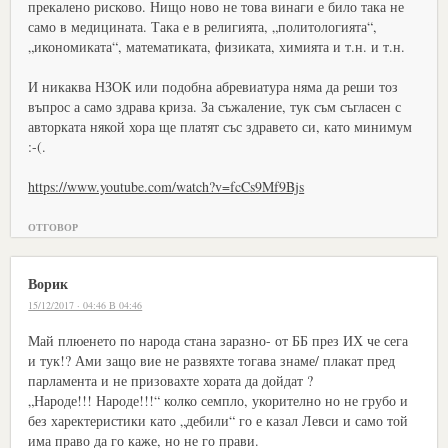
прекалено рисково. Нищо ново не това винаги е било така не
само в медицината. Така е в религията, „политологията“,
„икономиката“, математиката, физиката, химията и т.н. и т.н.
И никаква НЗОК или подобна абревиатура няма да реши тоз
въпрос а само здрава криза. За съжаление, тук съм съгласен с
авторката някой хора ще платят със здравето си, като минимум
:-(.
https://www.youtube.com/watch?v=fcCs9Mf9Bjs
ОТГОВОР
Ворик
15/12/2017 · 04:46 В 04:46
Май плюенето по народа стана заразно- от ББ през ИХ че сега
и тук!? Ами защо вие не развяхте тогава знаме/ плакат пред
парламента и не призовахте хората да дойдат ?
„Народе!!! Народе!!!“ колко семпло, укорително но не грубо и
без харектеристики като „дебили“ го е казал Левси и само той
има право да го каже, но не го прави.