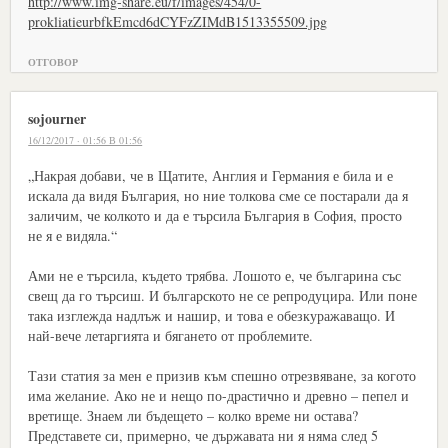
http://www.img-share.eu/f/images/454/0-
prokliatieurbfkEmcd6dCYFzZIMdB1513355509.jpg
ОТГОВОР
sojourner
16/12/2017 · 01:56 В 01:56
„Накрая добави, че в Щатите, Англия и Германия е била и е
искала да видя България, но ние толкова сме се постарали да я
заличим, че колкото и да е търсила България в София, просто
не я е видяла.“
Ами не е търсила, където трябва. Лошото е, че българина със
свещ да го търсиш. И българското не се репродуцира. Или поне
така изглежда надлъж и нашир, и това е обезкуражаващо. И
най-вече летаргията и бягането от проблемите.
Тази статия за мен е призив към спешно отрезвяване, за когото
има желание. Ако не и нещо по-драстично и древно – пепел и
вретище. Знаем ли бъдещето – колко време ни остава?
Представете си, примерно, че държавата ни я няма след 5