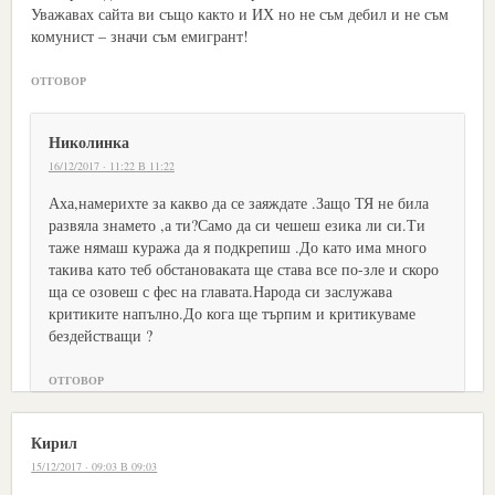
Уважавах сайта ви също както и ИХ но не съм дебил и не съм
комунист – значи съм емигрант!
ОТГОВОР
Николинка
16/12/2017 · 11:22 В 11:22
Аха,намерихте за какво да се заяждате .Защо ТЯ не била
развяла знамето ,а ти?Само да си чешеш езика ли си.Ти
таже нямаш куража да я подкрепиш .До като има много
такива като теб обстановаката ще става все по-зле и скоро
ща се озовеш с фес на главата.Народа си заслужава
критиките напълно.До кога ще търпим и критикуваме
бездействащи ?
ОТГОВОР
Кирил
15/12/2017 · 09:03 В 09:03