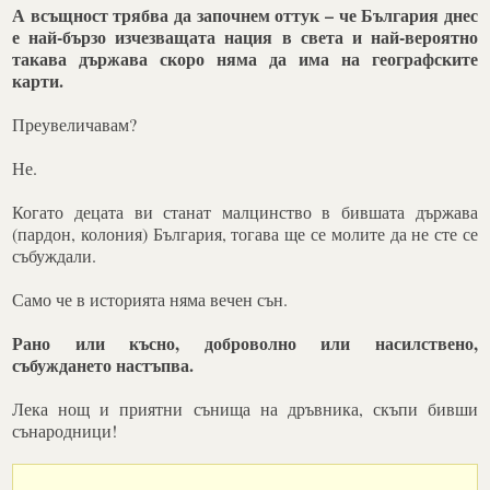
А всъщност трябва да започнем оттук – че България днес
е най-бързо изчезващата нация в света и най-вероятно
такава държава скоро няма да има на географските
карти.
Преувеличавам?
Не.
Когато децата ви станат малцинство в бившата държава
(пардон, колония) България, тогава ще се молите да не сте се
събуждали.
Само че в историята няма вечен сън.
Рано или късно, доброволно или насилствено,
събуждането настъпва.
Лека нощ и приятни сънища на дръвника, скъпи бивши
сънародници!