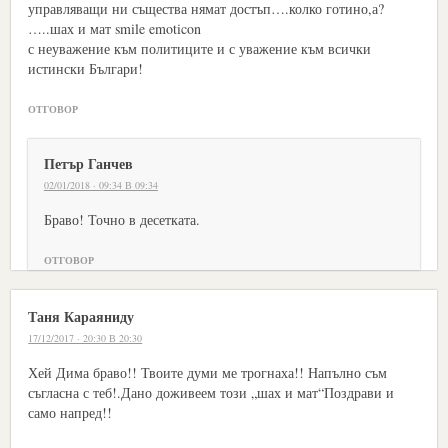
управляващи ни същества нямат достъп….колко готино,а?
…..шах и мат smile emoticon
с неуважение към политиците и с уважение към всички
истински Българи!
ОТГОВОР
Петър Ганчев
02/01/2018 · 09:34 В 09:34
Браво! Точно в десетката.
ОТГОВОР
Таня Караяниду
17/12/2017 · 20:30 В 20:30
Хей Дима браво!! Твоите думи ме трогнаха!! Напълно съм
съгласна с теб!.Дано доживеем този „шах и мат“Поздрави и
само напред!!