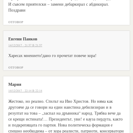
И съвсем приятелски – замени дебаркирал с абдикирал.
Поздрави
ОТГОВОР
Евгени Панков
14/12/2017 · 21:57 В 21:57
Харесах мнението!дано го прочетат повече хора!
ОТГОВОР
Мария
14/12/2017 · 22:14 В 22:14
Жестоко, но реално. Стилът на Иво Христов. Но няма как
другояче да се говори на един наистина дебилизиран и в
резултат на това – „заспал на дръвника“ народ. Трябва вече да
се крещи истината!… Президентът, уви! е кауза пердута, както
и подкрепящата го партия. Нова политическа формация е
спешно необходима – от хора реалисти, патриоти, консерватори