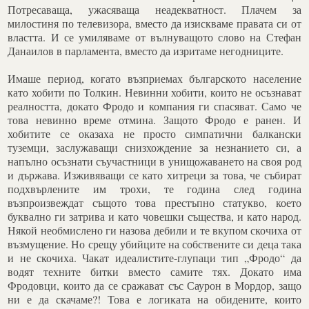
Потресаваща, ужасяваща неадекватност. Плачем за
милостиня по телевизора, вместо да изискваме правата си от
властта. И се умиляваме от вълнуващото слово на Стефан
Данаилов в парламента, вместо да изритаме негодниците.
Имаше период, когато възприемах българското население
като хобити по Толкин. Невинни хобити, които не осъзнават
реалността, докато Фродо и компания ги спасяват. Само че
това невинно време отмина. Защото Фродо е ранен. И
хобитите се оказаха не просто симпатични балкански
туземци, заслужаващи снизхождение за незнанието си, а
напълно осъзнати съучастници в унищожаването на своя род
и държава. Изживяващи се като хитреци за това, че събират
подхвърлените им трохи, те година след година
възпроизвеждат същото това престъпно статукво, което
буквално ги затрива и като човешки същества, и като народ.
Някой необмислено ги назова дебили и те вкупом скочиха от
възмущение. Но срещу убийците на собствените си деца така
и не скочиха. Чакат идеалистите-глупаци тип „Фродо“ да
водят техните битки вместо самите тях. Докато има
Фродовци, които да се сражават със Саурон в Мордор, защо
ни е да скачаме?! Това е логиката на обидените, които