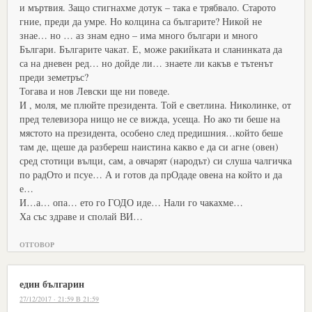
и мъртвия. Защо стигнахме дотук – така е трябвало. Старото
гние, преди да умре. Но колцина са българите? Никой не
знае… но … аз знам едно – има много българи и много
Българи. Българите чакат. Е, може ракийката и сланинката да
са на дневен ред… но дойде ли… знаете ли какъв е тътенът
преди земетръс?
Тогава и нов Левски ще ни поведе.
И , моля, ме плюйте президента. Той е светлина. Николинке, от
пред телевизора нищо не се вижда, усеща. Но ако ти беше на
мястото на президента, особено след предишния…който беше
там де, щеше да разбереш наистина какво е да си агне (овен)
сред стотици вълци, сам, а овчарят (народът) си слуша чалгичка
по радОто и псуе… А и готов да прОдаде овена на който и да
е…
И…а… опа… ето го ГОДО иде… Нали го чакахме…
Ха със здраве и сполай ВИ…
ОТГОВОР
един българин
27/12/2017 · 21:59 В 21:59