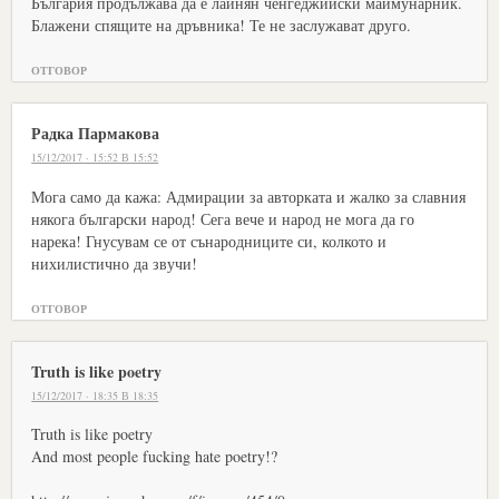
България продължава да е лайнян ченгеджийски маймунарник.
Блажени спящите на дръвника! Те не заслужават друго.
ОТГОВОР
Радка Пармакова
15/12/2017 · 15:52 В 15:52
Мога само да кажа: Адмирации за авторката и жалко за славния
някога български народ! Сега вече и народ не мога да го
нарека! Гнусувам се от сънародниците си, колкото и
нихилистично да звучи!
ОТГОВОР
Truth is like poetry
15/12/2017 · 18:35 В 18:35
Truth is like poetry
And most people fucking hate poetry!?