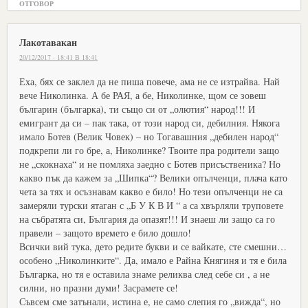
ОТГОВОР
Лакотавакан
20/12/2017 · 18:41 В 18:41
Еха, бях се заклел да не пиша повече, ама не се изтрайва. Най
вече Николинка. А бе РАЯ, а бе, Николинке, щом се зовеш
българин (българка), ти също си от „олютия“ народ!!! И
емигрант да си – пак така, от този народ си, дебилния. Някога
имало Ботев (Велик Човек) – но Тогавашния „дебилен народ“
подкрепи ли го бре, а, Николинке? Твоите пра родители защо
не „скокнаха“ и не помляха заедно с Ботев присъственика? Но
какво пък да кажем за „Шипка“? Велики опълченци, плача като
чета за тях и осъзнавам какво е било! Но тези опълченци не са
замеряли турски ятаган с „Б У К В И “ а са хвърляли труповете
на събратята си, България да опазят!!! И знаеш ли защо са го
правели – защото времето е било дошло!
Всички вий тука, дето редите букви и се вайкате, сте смешни…
особено „Николинките“. Да, имало е Райна Княгиня и тя е била
Българка, но тя е оставила знаме реликва след себе си , а не
силни, но празни думи! Засрамете се!
Съвсем сме затънали, истина е, не само слепия го „вижда“, но