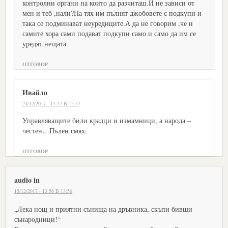
контролни органи на които да разчиташ.И не зависи от
мен и теб ,нали?На тях им пълнят джобовете с подкупи и
така се подминават неуредиците.А да не говорим ,че и
самите хора сами подават подкупи само и само да им се
уредят нещата.
ОТГОВОР
Ивайло
24/12/2017 · 15:57 В 15:57
Управляващите били крадци и измамници, а народа –
честен…Пълен смях.
ОТГОВОР
audio in
15/12/2017 · 13:56 В 13:56
„Лека нощ и приятни сънища на дръвника, скъпи бивши
сънародници!“