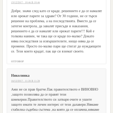
15/12/2017 · 19:46 В 19:46
Добре, значи след като се краде, решението е да се намалят
или орежат парите за здраве? От 30 години, не се търси
решение на проблема, а на последствията. Вместо да се
затегне контрола, да завалят присъди и наказания,
решението е да се намалят или орежат парите!!! Кой е
толкова наивен, че така ще се краде по-малко? Докато
няма последствия за извършителите, нищо няма да се
промени. Просто по-малко пари ще стигат до нуждаещите
се. Тези които крадат, пак ще си взимат своето.
ОТГОВОР
Николинка
16/12/2017 · 11:28 В 11:28
Aми не си прав братче.Пак правителството е ВИНОВНО
,защото позволява да се правят тези
шмекерии.Правителството си затваря очите и ушите
защото имати те личен интерес от тези далавери.Нямаме
стабилна съдебна състема ,на която да се оплачеш,нямаме