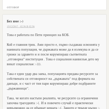
ОТГОВОР
Без име :-)
15/12/2017 · 02:56 В 02:56
Това е работата по Пети принцип на КОБ.
Кой е главния трик. Ами просто е, първо създаваш илюзията у
наивната популация, че държавата може да я излекува и да се
грижи за здравето и и после корумпираш съответната
„отговорна“ институция . Това е социалния наивизъм дето му
викат социализъм :-))).
Така е един удар два заека, популацията предава ресурсите за
собствената си отговорност на „държавата“ под формата на
данъци, и с част от тия пари корумпираш добре подбраните
„държавници“.
Така, че когато настъпи реалията, че ресурсите са ограничени
започва трагедията :-(. И в повечето случай е практически
невъзможно да се обърнат нещата :-(. Защото е твърде късно :-