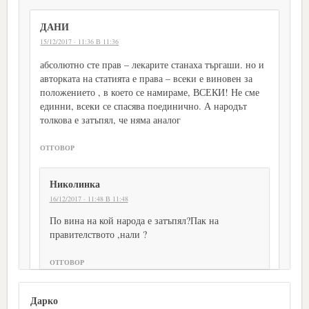
ДАНИ
15/12/2017 · 11:36 В 11:36
абсолютно сте прав – лекарите станаха търгаши. но и
авторката на статията е права – всеки е виновен за
положението , в което се намираме, ВСЕКИ! Не сме
единни, всеки се спасява поединично. А народът
толкова е затъпял, че няма аналог
ОТГОВОР
Николинка
16/12/2017 · 11:48 В 11:48
По вина на кой народа е затъпял?Пак на
правителството ,нали ?
ОТГОВОР
Дарко