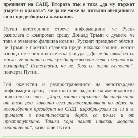
президент на САЩ. Втората пък е така „да му вържат
ръцете и краката“, че да не може да изпълни обещанията
си от предизборната кампания.
Путин категорично отрече информацията, че Русия
разполага с компромат срещу Доналд Тръмп с думите, че
това е очевидно фалшива новина. Руският президент обясни,
че Тръмп е посетил страната преди няколко години, когато
изобщо не е бил политическа фигура.
„Да не би някой да си
мисли, че нашите спецслужби преследват всеки американски
милиардер? Естествено, че не. Това са пълни глупости“,
подчерта Путин.
Той окачестви и разпространението на непотвърдена
информация срещу Тръмп като деградация на американския
политически елит.
„Хора, които поръчват фалшификации
от този род, каквито сега разпространяват по адрес на
новоизбрания президент на САЩ, изфабрикували са ги и ги
прилагат в политическата борба, са по-зле и от
проститутките. Такива хора нямат никакви морални
ограничения“
, казва още Путин.