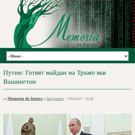
Путин: Готвят майдан на Тръмп във
Вашингтон
Memoria de futuro
Актуално
от
в
· 17/01/2017 · 18:28