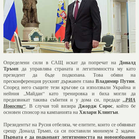
Доналд
Определени сили в САЩ искат да попречат на
Тръмп
да управлява страната и легитимността му като
президент да бъде подкопана. Това обяви на
Владимир Путин
пресконференция руският държавен глава
.
Според
него с
ъщите тези кръгове са използвали Украйна и
нейния „Майдан“ като тренировка и биха могли да
предизвикат такива събития и у дома си, предаде
„РИА
Джордж Сорос
Новости“
.
В случая той визира
, който бе
Хилари Клинтън
основен спонсор на кампанията на
.
Президентът на Русия отбеляза, че елитите, които се обявяват
срещу Доналд Тръмп, са си поставили минимум 2 задачи.
Първата е да подкопаят легитимността на новоизбрания