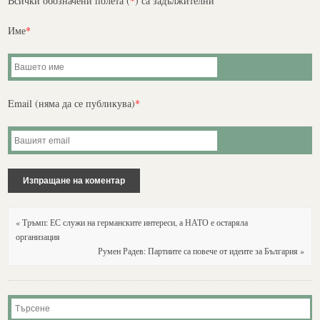
Всички обозначени полета (
*
) са задължителни
Име
*
Email (няма да се публикува)
*
« Тръмп: ЕС служи на германските интереси, а НАТО е остаряла
организация
Румен Радев: Партиите са повече от идеите за България »