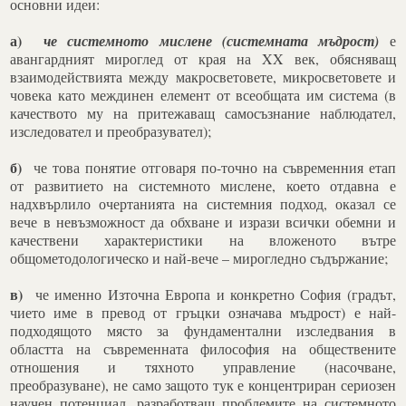
основни идеи:
а)
че системното мислене (системната мъдрост)
е
авангардният мироглед от края на XX век, обясняващ
взаимодействията между макросветовете, микросветовете и
човека като междинен елемент от всеобщата им система (в
качеството му на притежаващ самосъзнание наблюдател,
изследовател и преобразувател);
б)
че това понятие отговаря по-точно на съвременния етап
от развитието на системното мислене, което отдавна е
надхвърлило очертанията на системния подход, оказал се
вече в невъзможност да обхване и изрази всички обемни и
качествени характеристики на вложеното вътре
общометодологическо и най-вече – мирогледно съдържание;
в)
че именно Източна Европа и конкретно София (градът,
чието име в превод от гръцки означава мъдрост) е най-
подходящото място за фундаментални изследвания в
областта на съвременната философия на обществените
отношения и тяхното управление (насочване,
преобразуване), не само защото тук е концентриран сериозен
научен потенциал, разработващ проблемите на системното