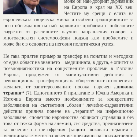
може би най-добрият държавник
на Европа в края на XX век.
Честите му срещи с елита на
европейската творческа мисъл и особено традиционните за
него обсъждания на най-парливите проблеми с нобеловите
лауреати от различните научни направления говори за
многоаспектен системософски подход към проблемите и
може би е в основата на неговия политически успех.
Не така приятен пример за трансфер на понятия и методики
от една област на знанието – медицината, в друга, е опитът за
псевдодиагностика на обществените проблеми в Източна
Европа, придружен от манипулативни действия за
революционна трансформация на обществените отношения в
„шокова
желаната от заинтересованите посока, наречен
терапия“
(7). Еднотипното й прилагане в Южна Америка и
Източна Европа вместо необходимите за конкретните
заболявания на съответния „болен“ лечебно-оздравителни
действия прилича повече на „терапия“ на инфекциозно
заболяване, сполетяло народностна общност (страдаща и без
това от тежка форма на анемия), със средства, предназначени
за лечение на шизофрения (защото шоковата терапия в
медицината е метод за лечение предимно на психиатрични