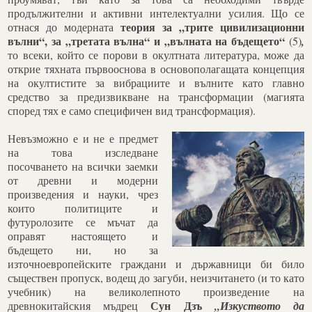
продължителни и активни интелектуални усилия. Що се
теория за „трите цивилизационни
отнася до модерната
вълни“, за „третата вълна“ и „вълната на бъдещето“
(5)
,
то всеки, който се порови в окултната литература, може да
открие тяхната първооснова в основополагащата концепция
на окултистите за вибрациите и вълните като главно
средство за предизвикване на трансформации (магията
според тях е само специфичен вид трансформация).
Невъзможно е и не е предмет
на това изследване
посочването на всички заемки
от древни и модерни
произведения и науки, чрез
които политиците и
футуролозите се мъчат да
оправят настоящето и
бъдещето ни, но за
източноевропейските граждани и държавници би било
съществен пропуск, водещ до загуби, неизчитането (и то като
учебник) на великолепното произведение на
Сун Дзъ
древнокитайския мъдрец
„Изкуството да