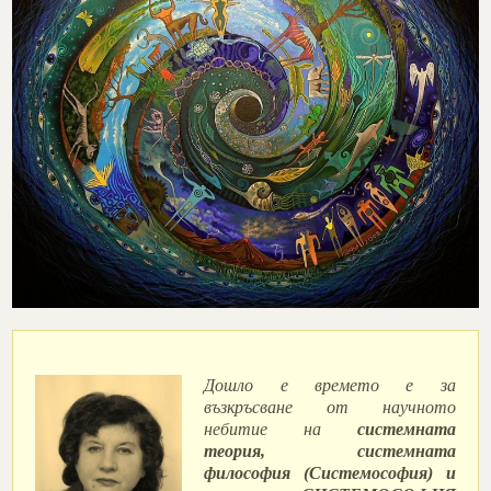
Дошло е времето е за
възкръсване от научното
небитие на
системната
теория, системната
философия (Системософия) и