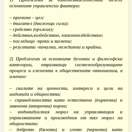
основните управленски фактори:
– причина – цел;
– двигател (движещи сили);
– средство (оръжие);
– действие,въздействие, взаимовъздействие;
– последици -преки и косвени;
– резултати -начални, междинни и крайни.
2) Проблемът за основните духовни и философски
категории, отразяващи системообразуващите
процеси и елементи в обществените отношения, а
именно:
– скалите на ценности, интереси и цели на
индивида и общността;
– справедливостта като естествена (първична) и
законова (вторична) норма;
– индивидуалния морал на управляващия и
управляваните и производния от тях морал на
общностите;
– доброто (бялото) и злото (черното) като