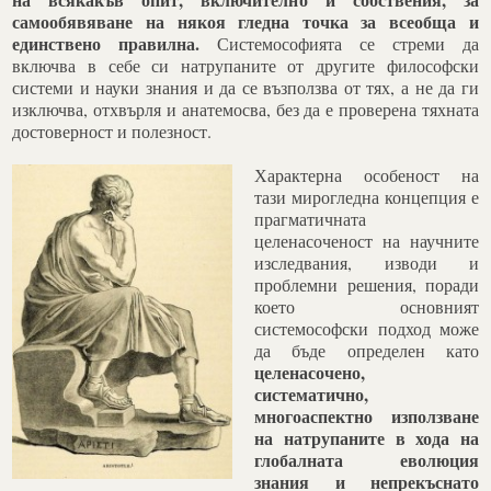
самообявяване на някоя гледна точка за всеобща и
единствено правилна.
Системософията се стреми да
включва в себе си натрупаните от другите философски
системи и науки знания и да се възползва от тях, а не да ги
изключва, отхвърля и анатемосва, без да е проверена тяхната
достоверност и полезност.
Характерна особеност на
тази мирогледна концепция е
прагматичната
целенасоченост на научните
изследвания, изводи и
проблемни решения, поради
което основният
системософски подход може
да бъде определен като
целенасочено,
систематично,
многоаспектно използване
на натрупаните в хода на
глобалната еволюция
знания и непрекъснато