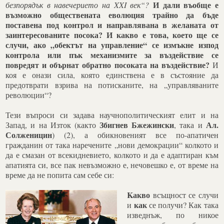
И дали въобще е
безпорядък в навечерието на XXI век“?
възможно обществената еволюция трайно да бъде
поставена под контрол и направлявана в желаната от
заинтересованите посока?
И какво е това, което ще се
случи, ако „обектът на управление“ се измъкне изпод
контрола или пък механизмите за въздействие се
повредят и обърнат обратно посоката на въздействие?
И
коя е онази сила, която единствена е в състояние да
предотврати взрива на потисканите, на „управляваните
революции“?
Тези въпроси си задава научнополитическият елит и на
Збигнев Бжежински
Ал.
Запад, и на Изток (както
, така и
Солженицин
) (2), а обикновеният все по-апатичен
гражданин от така наречените „нови демокрации“ колкото и
да е смазан от всекидневието, колкото и да е адаптиран към
апатията си, все пак невъзможно е, нечовешко е, от време на
време да не попита сам себе си:
K
акво
всъщност се случи
как
и
се получи? Как така
изведнъж, по никое