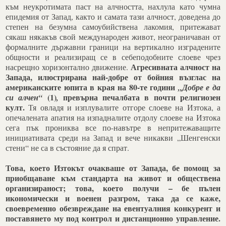
към неукротимата паст на алчността, нахлула като чумна
епидемия от Запад, както и самата тази алчност, доведена до
степен на безумна самоубийствена лакомия, притежават
сякаш някакъв свой международен живот, неограничаван от
формалните държавни граници на вертикално изградените
общности и реализиращ се в себеподобните слоеве чрез
Агресивната алчност на
насрещно хоризонтално движение.
Запада, илюстрирана най-добре от бойния възглас на
американските юпита в края на 80-те години
„Добре е да
(1)
превърна печалбата в почти религиозен
си алчен“
,
култ.
Тя овладя и изплувалите отгоре слоеве на Изтока, а
опечалената апатия на изпадналите отдолу слоеве на Изтока
сега пък прониква все по-навътре в непритежаващите
инициативата среди на Запад и вече никакви „Шенгенски
стени“ не са в състояние да я спрат.
Това, което Изтокът очакваше от Запада, бе помощ за
приобщаване към стандарта на живот и обществена
организираност; това, което получи – бе пълен
икономически и военен разгром, така да се каже,
своевременно обезвреждане на евентуалния конкурент и
поставянето му под контрол и дистанционно управление.