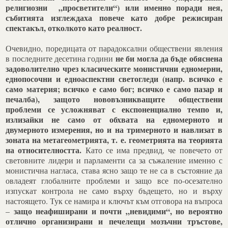
религиозни „просветители“) или именно поради нея,
събитията изглеждаха повече като добре режисиран
спектакъл, отколкото като реалност.
Очевидно, поредицата от парадоксални обществени явления
не би могла да бъде обяснена
в последните десетина години
задоволително чрез
класическите монистични едномерни,
еднопосочни и едноаспектни светогледи (напр. всичко е
само материя; всичко е само бог; всичко е само пазар и
печалба), защото нововъзникващите обществени
проблеми се усложняват с експоненциално темпо и,
излизайки не само от обхвата на едномерното и
двумерното измерения, но и на тримерното и навлизат в
зоната на метагеометрията, т. е. геометрията на теорията
на относителността.
Като се има предвид, че повечето от
световните лидери и парламенти са за съжаление именно с
монистична нагласа, става ясно защо те не са в състояние да
овладеят глобалните проблеми и защо все по-осезателно
изпускат контрола не само върху бъдещето, но и върху
настоящето. Тук се намира и ключът към отговора на въпроса
защо неафиширани и почти „невидими“, но вероятно
–
отлично организирани и печелещи мозъчни тръстове,