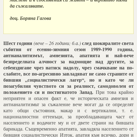
да съжалявате.
доц. Боряна Гагова
Шест години
след шокиралите света
(вече – 26 години;
б.а.
)
събития от есенно-зимния сезон 1989-1990 година,
антианалитизмът, амнезията, апатията и най-вече
безпределната алчност за надмощие над другите, за
себеиздигане чрез натиск надолу, чрез смачкване на по-
слабите, все по-агресивно завладяват не само страните от
бившия „социалистически лагер“, но и като че ли
позагубилия чувството си за реалност, самодоволен от
положението си и постигнатото Запад.
При това крайно
неприятен и опасен факт е, че историческата амнезия и
антианалитизмьт за съжаление вече могат да се определят
като общи състояния, макар и с вертикални, т. е.
националностни оттенъци, за преобладаващата част от
населението и водачите му и от двете страни на бившата
барикада. Същевременно апатията, завладяла населението от
бившия социалистически Изток, апатия към всичко, дори и