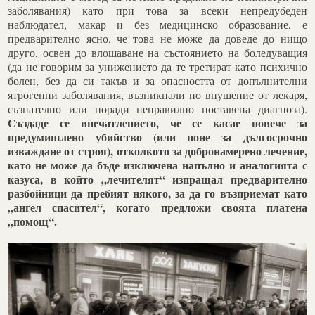
заболявания) като при това за всеки непредубеден
наблюдател, макар и без медицинско образование, е
предварително ясно, че това не може да доведе до нищо
друго, освен до влошаване на състоянието на боледуващия
(да не говорим за унижението да те третират като психично
болен, без да си такъв и за опасността от допълнителни
ятрогенни заболявания, възникнали по внушение от лекаря,
съзнателно или поради неправилно поставена диагноза).
Създаде се впечатлението, че се касае повече за
предумишлено убийство (или поне за дългосрочно
изваждане от строя), отколкото за добронамерено лечение,
като не може да бъде изключена напълно и аналогията с
казуса, в който „лечителят“ изпращал предварително
разбойници да пребият някого, за да го възприемат като
„ангел спасител“, когато предложи своята платена
„помощ“.