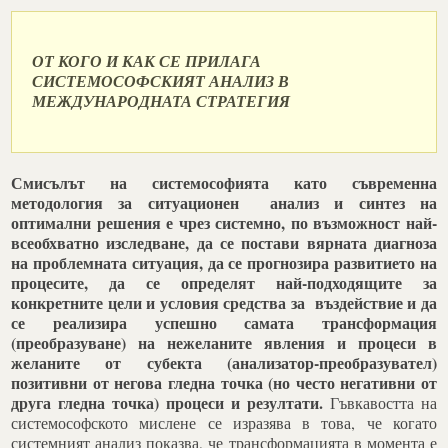
ОТ КОГО И КАК СЕ ПРИЛАГА
СИСТЕМОСОФСКИЯТ АНАЛИЗ В
МЕЖДУНАРОДНАТА СТРАТЕГИЯ
Смисълът на системософията като съвременна
методология за ситуационен анализ и синтез на
оптимални решения
е чрез системно, по възможност най-
всеобхватно изследване, да се постави вярната диагноза
на проблемната ситуация, да се прогнозира развитието на
процесите, да се определят най-подходящите за
конкретните цели и условия средства за въздействие и да
се реализира успешно самата трансформация
(преобразуване) на нежеланите явления и процеси в
желаните от субекта (анализатор-преобразувател)
позитивни от негова гледна точка (но често негативни от
друга гледна точка) процеси и резултати.
Гъвкавостта на
системософското мислене се изразява в това, че когато
системният анализ показва, че трансформацията в момента е