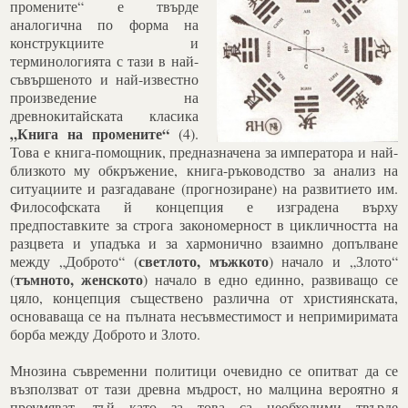
промените“ е твърде
аналогична по форма на
конструкциите и
терминологията с тази в най-
съвършеното и най-известно
произведение на
древнокитайската класика
„Книга на промените“
(4).
Това е книга-помощник, предназначена за императора и най-
близкото му обкръжение, книга-ръководство за анализ на
ситуациите и разгадаване (прогнозиране) на развитието им.
Философската й концепция е изградена върху
предпоставките за строга закономерност в цикличността на
разцвета и упадъка и за хармонично взаимно допълване
светлото, мъжкото
между „Доброто“ (
) начало и „Злото“
тъмното, женското
(
) начало в едно единно, развиващо се
цяло, концепция съществено различна от християнската,
основаваща се на пълната несъвместимост и непримиримата
борба между Доброто и Злото.
Мнозина съвременни политици очевидно се опитват да се
възползват от тази древна мъдрост, но малцина вероятно я
проумяват, тъй като за това са необходими твърде