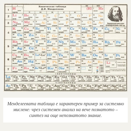
Менделеевата таблица е характерен пример за системно
мислене: чрез системен анализ на вече познатото –
синтез на още непознатото знание.