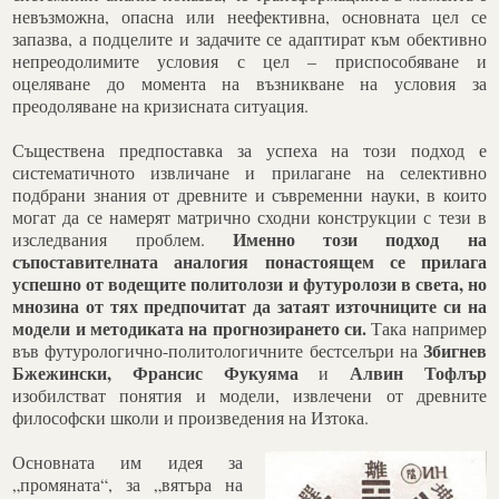
невъзможна, опасна или неефективна, основната цел се
запазва, а подцелите и задачите се адаптират към обективно
непреодолимите условия с цел – приспособяване и
оцеляване до момента на възникване на условия за
преодоляване на кризисната ситуация.
Съществена предпоставка за успеха на този подход е
систематичното извличане и прилагане на селективно
подбрани знания от древните и съвременни науки, в които
могат да се намерят матрично сходни конструкции с тези в
Именно този подход на
изследвания проблем.
съпоставителната аналогия понастоящем се прилага
успешно от водещите политолози и футуролози в света, но
мнозина от тях предпочитат да затаят източниците си на
модели и методиката на прогнозирането си.
Така например
Збигнев
във футурологично-политологичните бестселъри на
Бжежински, Франсис Фукуяма
Алвин Тофлър
и
изобилстват понятия и модели, извлечени от древните
философски школи и произведения на Изтока.
Основната им идея за
„промяната“, за „вятъра на