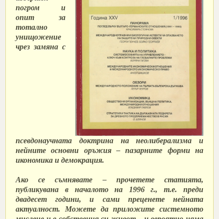
погром и
опит за
тотално
унищожение
чрез замяна с
псевдонаучната доктрина на неолиберализма и
нейните основни оръжия – пазарните форми на
икономика и демокрация.
Ако се съмнявате – прочетете статията,
публикувана в началото на 1996 г., т.е. преди
двадесет години, и сами преценете нейната
актуалност. Можете да приложите системното
мислене и в собствения си живот – и вероятно няма