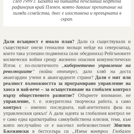
след 1989 г. Базата на бившата печеливша нефтена
рафинерия край Плевен, която даваше препитание на
хиляди семейства, днес е изоставена и превърната в
скрап.
Дали всъщност е имало план?
Дали са съществували и
съществуват онези гениални мозъци нейде на северозапад,
които така успешно подмениха (или обединиха) Рейгъновите
космически войни срещу жизнено опасния комунистически
Изток с по-политичното
„
кибернетично управление на
революциите
“ (войни отвътре)
, дало хляб на доста
Дали е мит или
авангардни учени в авангардните страни?
реалност възможността за програмирано управление на
хаоса и най-вече – за осъществяване на глобален контрол
върху общественото развитие?
Обърнете внимание, не
управление,
т. е. изнурителна творческа работа, а само
контрол
– именно последната, най-апетитната фаза на
управленския цикъл! А дали идеята за глобалния контрол не
е само една краткотрайна самоубийствена илюзия, тема, към
Збигнев
която неслучайно се е насочил небезизвестният
Бжежински
в бестселъра си
„Извън контрол. Глобален