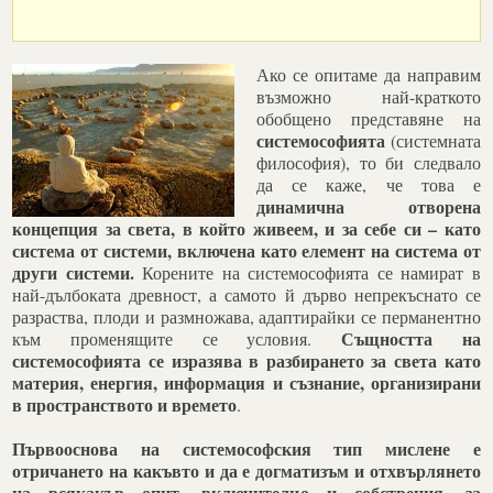
Ако се опитаме да направим
възможно най-краткото
обобщено представяне на
системософията
(системната
философия), то би следвало
да се каже, че това е
динамична отворена
концепция за света, в който живеем, и за себе си – като
система от системи, включена като елемент на система от
други системи.
Корените на системософията се намират в
най-дълбоката древност, а самото й дърво непрекъснато се
разраства, плоди и размножава, адаптирайки се перманентно
Същността на
към променящите се условия.
системософията се изразява в разбирането за света като
материя, енергия, информация и съзнание, организирани
в пространството и времето
.
Първооснова на системософския тип мислене е
отричането на какъвто и да е догматизъм и отхвърлянето
на всякакъв опит, включително и собствения, за