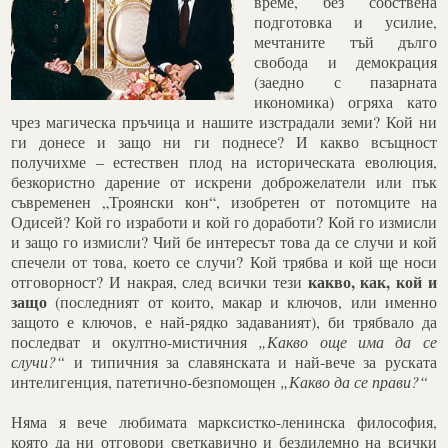
време, без собствена
подготовка и усилие,
мечтаните тъй дълго
свобода и демокрация
(заедно с пазарната
икономика) огряха като
чрез магическа пръчица и нашите изстрадали земи? Кой ни
ги донесе и защо ни ги поднесе? И какво всъщност
получихме – естествен плод на историческата еволюция,
безкористно дарение от искрени доброжелатели или пък
съвременен „Троянски кон“, изобретен от потомците на
Одисей? Кой го изработи и кой го доработи? Кой го измисли
и защо го измисли? Чий бе интересът това да се случи и кой
спечели от това, което се случи? Кой трябва и кой ще носи
какво, как, кой
и
отговорност? И накрая, след всички тези
защо
(последният от които, макар и ключов, или именно
защото е ключов, е най-рядко задаваният), би трябвало да
последват и окултно-мистичния
„Какво още има да се
случи?“
и типичния за славянската и най-вече за руската
интелигенция, патетично-безпомощен
„Какво да се прави?“
Няма я вече любимата марксистко-ленинска философия,
която да ни отговори светкавично и бездилемно на всички