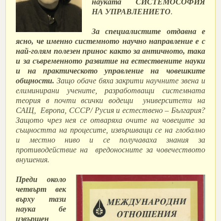
науката
СИСТЕМОСОФИЯ
НА УПРАВЛЕНИЕТО
.
За специалистите отдавна е
ясно, че именно системното научно направление е с
най-голям полезен принос както за античното, така
и за съвременното развитие на естествените науки
и на практическото управление на човешките
общности.
Защо обаче бяха закрити научните звена и
елиминирани учените, разработващи системната
теория в почти всички водещи университети на
САЩ, Европа, СССР/ Русия и естествено – България?
Защото чрез нея се отваряха очите на човеците за
същността на процесите, извършващи се на глобално
и местно ниво и се получаваха знания за
противодействие на вредоносните за човечеството
внушения.
Преди около
четвърт век
върху тази
наука бе
извършен