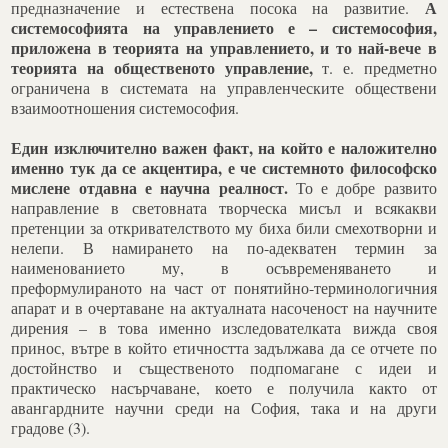
А
предназначение и естествена посока на развитие.
системософията на управлението е – системософия,
приложена в теорията на управлението, и то най-вече в
теорията на общественото управление,
т. е. предметно
ограничена в системата на управленческите обществени
взаимоотношения системософия.
Един изключително важен факт, на който е наложително
именно тук да се акцентира, е че системното философско
мислене отдавна е научна реалност.
То е добре развито
направление в световната творческа мисъл и всякакви
претенции за откривателството му биха били смехотворни и
нелепи. В намирането на по-адекватен термин за
наименованието му, в осъвременяването и
преформулираното на част от понятийно-терминологичния
апарат и в очертаване на актуалната насоченост на научните
дирения – в това именно изследователката вижда своя
принос, вътре в който етичността задължава да се отчете по
достойнство и същественото подпомагане с идеи и
практическо насърчаване, което е получила както от
авангардните научни среди на София, така и на други
градове (3).