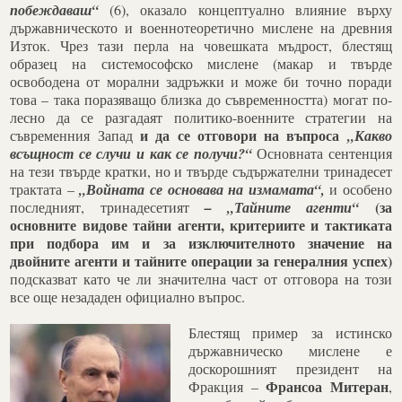
побеждаваш“
(6), оказало концептуално влияние върху
държавническото и военнотеоретично мислене на древния
Изток. Чрез тази перла на човешката мъдрост, блестящ
образец на системософско мислене (макар и твърде
освободена от морални задръжки и може би точно поради
това – така поразяващо близка до съвременността) могат по-
лесно да се разгадаят политико-военните стратегии на
и да се отговори на въпроса
съвременния Запад
„Какво
всъщност се случи и как се получи?“
Основната сентенция
на тези твърде кратки, но и твърде съдържателни тринадесет
трактата –
„Войната се основава на измамата“,
и особено
(за
последният, тринадесетият
– „Тайните агенти“
основните видове тайни агенти, критериите и тактиката
при подбора им и за изключителното значение на
двойните агенти и тайните операции за генералния успех)
подсказват като че ли значителна част от отговора на този
все още незададен официално въпрос.
Блестящ пример за истинско
държавническо мислене е
доскорошният президент на
Франсоа Митеран
Фракция –
,