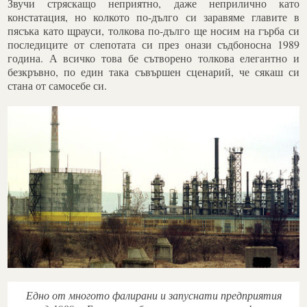
Звучи стряскащо неприятно, даже неприлично като
констатация, но колкото по-дълго си заравяме главите в
пясъка като щрауси, толкова по-дълго ще носим на гърба си
последиците от слепотата си през онази съдбоносна 1989
година. А всичко това бе сътворено толкова елегантно и
безкръвно, по един така съвършен сценарий, че сякаш си
стана от самосебе си.
Едно от многото фалирани и запуснати предприятия