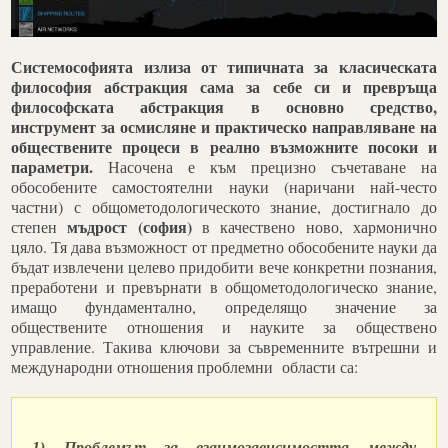
Системософията излиза от типичната за класическата
философия абстракция сама за себе си и превръща
философската абстракция в основно средство,
инструмент за осмисляне и практическо направляване на
обществените процеси в реално възможните посоки и
параметри.
Насочена е към прецизно съчетаване на
обособените самостоятелни науки (наричани най-често
частни) с общометодологическото знание, достигнало до
мъдрост (софия)
степен
в качествено ново, хармонично
цяло. Тя дава възможност от предметно обособените науки да
бъдат извлечени целево придобити вече конкретни познания,
преработени и превърнати в общометодологическо знание,
имащо фундаментално, определящо значение за
обществените отношения и науките за обществено
управление. Такива ключови за съвременните вътрешни и
международни отношения проблемни области са:
1) Проблемът за взаимозависимостта между