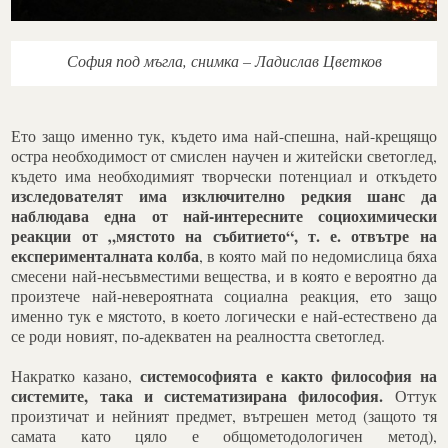
София под мъгла, снимка – Ладислав Цветков
Ето защо именно тук, където има най-спешна, най-крещящо
остра необходимост от смислен научен и житейски светоглед,
където има необходимият творчески потенциал и откъдето
изследователят има изключително редкия шанс да
наблюдава една от най-интересните социохимически
реакции от „мястото на събитието“, т. е. отвътре на
експерименталната колба
, в която май по недомислица бяха
смесени най-несъвместими вещества, и в която е вероятно да
произтече най-невероятната социална реакция, ето защо
именно тук е мястото, в което логически е най-естествено да
се роди новият, по-адекватен на реалността светоглед.
системософията е както философия на
Накратко казано,
системите, така и систематизирана философия.
Оттук
произтичат и нейният предмет, вътрешен метод (защото тя
самата като цяло е общометодологичен метод),