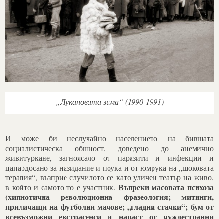
„Лукановата зима“ (1990-1991)
И може би неслучайно населението на бившата
социалистическа общност, доведено до анемично
живитуркане, загноясало от паразити и инфекции и
цапардосано за назидание и поука и от юмрука на „шоковата
терапия“, възприе случилото се като уличен театър на живо,
Въпреки масовата психоза
в който и самото то е участник.
(хипнотична революционна фразеология; митинги,
приличащи на футболни мачове; „гладни стачки“; бум от
всевъзможни екстрасенси и напаст от чуждестранни