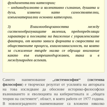
фундаментални категории;
– индивидуалното и колективно съзнание, душата и
духа, изявени като самостоятелни,
извънматериални основни категории.
3) Взаимообвързаността между
системообразуващите явления, предопределящи
характера и посоката на движение с управленските
фактори, от които зависи формата и скоростта на
обществените процеси, взаимозависимост, на която
за съжаление твърде малко се обръща внимание
както във вътрешнодържавен, така и в
международен аспект.
„системософия“ (системна
Самото наименование
философия
) е творчески резултат от усилията на авторката
на това изследване да обоснове историко-философски
възникването и еволюцията на кибернетиката и „общата
теория на системите“, област, в която работи от 1977 година.
В новоизграденото наименование са вложени няколко