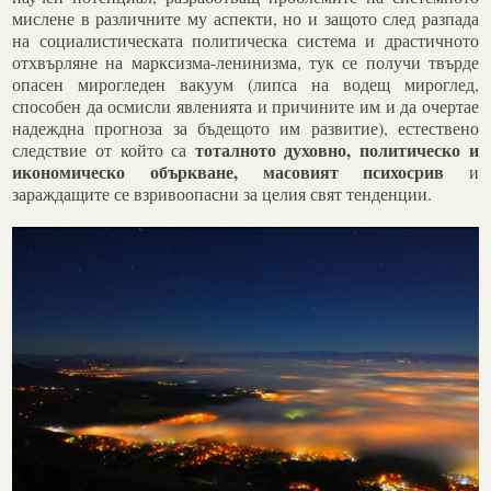
мислене в различните му аспекти, но и защото след разпада
на социалистическата политическа система и драстичното
отхвърляне на марксизма-ленинизма, тук се получи твърде
опасен мирогледен вакуум (липса на водещ мироглед,
способен да осмисли явленията и причините им и да очертае
надеждна прогноза за бъдещото им развитие), естествено
тоталното духовно, политическо и
следствие от който са
икономическо объркване, масовият психосрив
и
зараждащите се взривоопасни за целия свят тенденции.