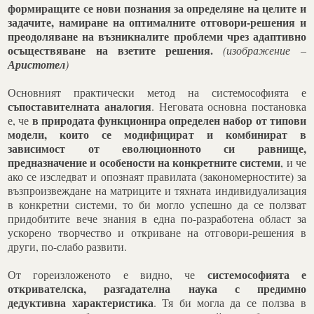
формиращите се нови познания за определяне на целите и
задачите, намиране на оптималните отговори-решения и
преодоляване на възникналите проблеми чрез адаптивно
осъществяване на взетите решения.
(изображение –
Аристотел
)
Основният практически метод на системософията е
съпоставителната аналогия
. Неговата основна постановка
в природата функционира определен набор от типови
е, че
модели, които се модифицират и комбинират в
зависимост от еволюционното си равнище,
предназначение и особености на конкретните системи
, и че
ако се изследват и опознаят правилата (закономерностите) за
възпроизвеждане на матриците и тяхната индивидуализация
в конкретни системи, то би могло успешно да се ползват
придобитите вече знания в една по-разработена област за
ускорено творчество и откриване на отговори-решения в
други, по-слабо развити.
системософията е
От гореизложеното е видно, че
откривателска, разгадателна наука с предимно
дедуктивна характеристика
. Тя би могла да се ползва в