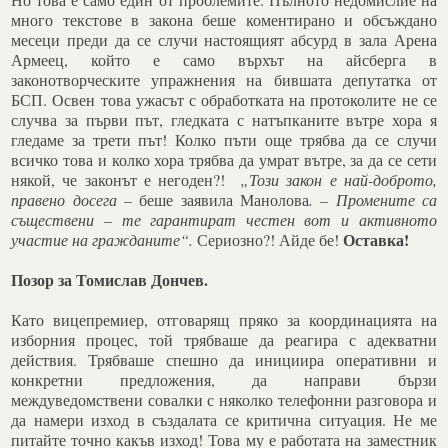
много текстове в закона беше коментирано и обсъждано
месеци преди да се случи настоящият абсурд в зала Арена
Армеец, който е само върхът на айсберга в
законотворческите упражнения на бившата депутатка от
БСП. Освен това ужасът с обработката на протоколите не се
случва за първи път, гледката с натъпканите вътре хора я
гледаме за трети път! Колко пъти още трябва да се случи
всичко това и колко хора трябва да умрат вътре, за да се сети
някой, че законът е негоден?!
„Този закон е най-доброто,
правено досега –
беше заявила Манолова
. –
Промените са
съществени – те гарантират честен вот и активното
Оставка!
участие на гражданите“.
Сериозно?! Айде бе!
Позор за Томислав Дончев.
Като вицепремиер, отговарящ пряко за координацията на
изборния процес, той трябваше да реагира с адекватни
действия. Трябваше спешно да инициира оперативни и
конкретни предложения, да направи бързи
междуведомствени совалки с няколко телефонни разговора и
да намери изход в създалата се критична ситуация. Не ме
питайте точно какъв изход! Това му е работата на заместник