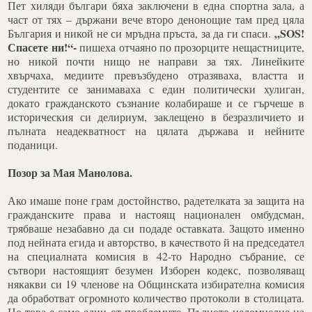
Пет хиляди българи бяха заключени в една спортна зала, а
част от тях – държани вече второ денонощие там пред цяла
„
SOS!
България и никой не си мръдна пръста, за да ги спаси.
Спасете ни!“-
пишеха отчаяно по прозорците нещастниците,
но никой почти нищо не направи за тях. Линейките
хвърчаха, медиите превъзбудено отразяваха, властта и
студентите се занимаваха с един политически хулиган,
докато гражданското съзнание колабираше и се гърчеше в
историческия си делириум, заклещено в безразличието и
пълната неадекватност на цялата държава и нейните
поданици.
Позор за Мая Манолова.
Ако имаше поне грам достойнство, радетелката за защита на
гражданските права и настоящ национален омбудсман,
трябваше незабавно да си подаде оставката. Защото именно
под нейната егида и авторство, в качеството й на председател
на специалната комисия в 42-то Народно събрание, се
сътвори настоящият безумен Изборен кодекс, позволяващ
някакви си 19 членове на Общинската избирателна комисия
да обработват огромното количество протоколи в столицата.
Но това е само един от проблемите. Пълното недомислие на