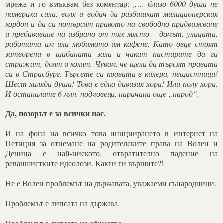
мрежа и го вмъквам без коментар:
„… близо 6000 души не
намериха сила, воля и водач да разбишкат милиционерския
кордон и да си потърсят правото на свободно придвижване
и пребиваване на избрано от тях място – домът, улицата,
работата им или любимото им кафене. Като овце стоят
затворени в шибаната зала и чакат пастирите да ги
стрижат, доят и колят. Чувам, че щели да търсят правата
си в Страсбург. Търсете си правата в килера, нещастници!
Шест хиляди души! Това е една дивизия хора! Или полу-хора.
И останалите 6 млн. подчовеци, наричани още „народ“.
Да, позорът е за всички нас.
И на фона на всичко това инициирането в интернет на
Петиция за отнемане на родителските права на Волен и
Деница е най-ниското, отвратително падение на
реваншистките идеолози. Какви ги вършите?!
Не е Волен проблемът на държавата, уважаеми сънародници.
Проблемът е липсата на държава.
Проблемът е липсата на общество.