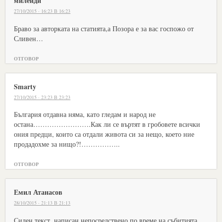
милейди
27/10/2015 · 16:23 В 16:23
Браво за авторката на статията,а Позора е за вас госпожо от
Сливен…
ОТГОВОР
Smarty
27/10/2015 · 23:23 В 23:23
България отдавна няма, като гледам и народ не
остана…………………….Как ли се въртят в гробовете всички
ония предци, които са отдали живота си за нещо, което ние
продадохме за нищо?!……………..
ОТГОВОР
Емил Атанасов
28/10/2015 · 21:13 В 21:13
Силен текст, написан непосредствено по време на събитията.