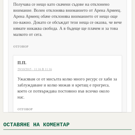
Получава се нещо като скачени съдове на отклонено
внимание. Волен отклонява вниманието от Арена Армеец.
Арена Армеец обаче отклонява вниманието от нещо още
по-важно. Докато се обсъждат тези неща се оказва, че вече
нямате никаква свобода. А в бъдеще ще плачем и за това
малкото от сега.
ОТГОВОР
П.П.
29/10/2015 · 11:16 В 11:16
Ужасявам се от мисълта колко много ресурс се хаби за
заблуждаване и колко мижав и кретащ е прогреса,
което се потвърждава постоянно във всичко около
нас.
ОТГОВОР
ОСТАВЯНЕ НА КОМЕНТАР