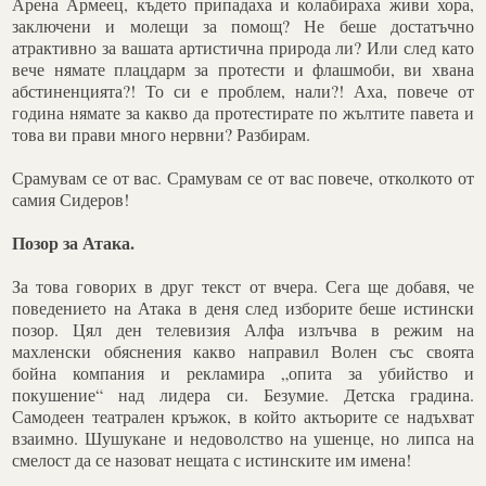
Арена Армеец, където припадаха и колабираха живи хора,
заключени и молещи за помощ? Не беше достатъчно
атрактивно за вашата артистична природа ли? Или след като
вече нямате плацдарм за протести и флашмоби, ви хвана
абстиненцията?! То си е проблем, нали?! Аха, повече от
година нямате за какво да протестирате по жълтите павета и
това ви прави много нервни? Разбирам.
Срамувам се от вас. Срамувам се от вас повече, отколкото от
самия Сидеров!
Позор за Атака.
За това говорих в друг текст от вчера. Сега ще добавя, че
поведението на Атака в деня след изборите беше истински
позор. Цял ден телевизия Алфа излъчва в режим на
махленски обяснения какво направил Волен със своята
бойна компания и рекламира „опита за убийство и
покушение“ над лидера си. Безумие. Детска градина.
Самодеен театрален кръжок, в който актьорите се надъхват
взаимно. Шушукане и недоволство на ушенце, но липса на
смелост да се назоват нещата с истинските им имена!