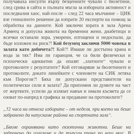
получаваха инсулти върху безценните чували с бюлетини,
след срива в сайта и пълната мъгла за изборната активност и
последвалия хаос, най-после – след 22 часа мълчание – ЦИК
взе гениалното решение да изпрати 20 експерти на помощ за
обработка на данните. Кой заключи хората в зала Арена
Армеец и допусна живота на бременни жени, диабетици и
всички останали хора, уморени, изтощени и недоспали, да
Кой безумец заключи 5000 човека в
бъде изложен на риск?!
залата като добичета?!
Кой?! Имаше ли достъпна храна и
вода за тях? Има ли гаранция, че са били физически и
психически адекватни да опазят „златните“ чували и
протоколите с резултатите? Кой отговаряше за бюлетините и
протоколите, докато линейките с членовете на СИК летяха
към Пирогов?! Бяха ли допускани представители на
политически сили в залата? Да припомня ли думите на част
от жертвите, успели да излязат навън и имали късмета да се
озоват по-напред в графика за предаване на протоколите?
„52 часа ни отнеха изборите – от неделя, при което ни беше
забранено да напускаме района на спортната зала“.
„Бяхме охранявани като екзотични животни. Беше ни
забранено да излизаме и да търсим храна по наш вкус. В