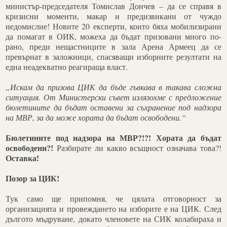
министър-председателя Томислав Дончев – да се справя в
кризисни моменти, макар и предизвикани от чуждо
недомислие! Новите 20 експерти, които бяха мобилизирани
да помагат в ОИК, можеха да бъдат призовани много по-
рано, преди нещастниците в зала Арена Армеец да се
превърнат в заложници, спасяващи изборните резултати на
една неадекватно реагираща власт.
„Искам да призова ЦИК да бъде гъвкава в такава сложна
ситуация. От Министерски съвет излязохме с предложение
бюлетините да бъдат оставени за съхранение под надзора
на МВР, за да може хората да бъдат освободени.“
Бюлетините под надзора на МВР?!?!
Хората да бъдат
освободени?!
Разбирате ли какво всъщност означава това?!
Оставка!
Позор за ЦИК!
Тук само ще припомня, че цялата отговорност за
организацията и провеждането на изборите е на ЦИК. След
дългото мъдруване, докато членовете на СИК колабираха и