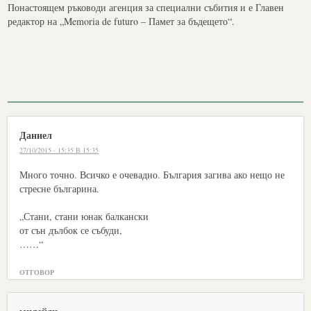
Понастоящем ръководи агенция за специални събития и е Главен
редактор на „Memoria de futuro – Памет за бъдещето“.
Даниел
27/10/2015 · 15:35 В 15:35
Много точно. Всичко е очевадно. България загива ако нещо не
стресне българина.
„Стани, стани юнак балкански
от сън дълбок се събуди,
……“
ОТГОВОР