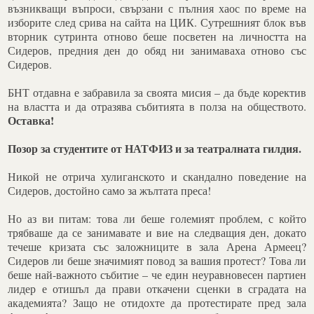
възникващи въпроси, свързани с пълния хаос по време на
изборите след срива на сайта на ЦИК. Сутрешният блок във
вторник сутринта отново беше посветен на личността на
Сидеров, предния ден до обяд ни занимаваха отново със
Сидеров.
БНТ отдавна е забравила за своята мисия – да бъде коректив
на властта и да отразява събитията в полза на обществото.
Оставка!
Позор за студентите от НАТФИЗ и за театралната гилдия.
Никой не отрича хулиганското и скандално поведение на
Сидеров, достойно само за жълтата преса!
Но аз ви питам: това ли беше големият проблем, с който
трябваше да се занимавате и вие на следващия ден, докато
течеше кризата със заложниците в зала Арена Армеец?
Сидеров ли беше значимият повод за вашия протест? Това ли
беше най-важното събитие – че един неуравновесен партиен
лидер е отишъл да прави откачени сценки в сградата на
академията? Защо не отидохте да протестирате пред зала