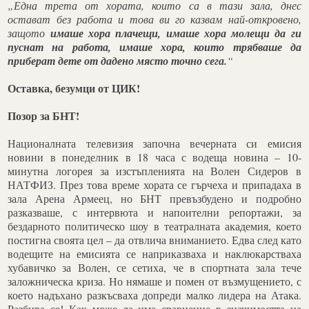
„Една трета от хората, които са в тази зала, днес
остават без работа и това ви го казвам най-откровено,
защото
имаше хора плачещи, имаше хора молещи да ги
пуснат на работа, имаше хора, които трябваше да
приберат дете от дадено място точно сега.
“
Оставка, безумци от ЦИК!
Позор за БНТ!
Националната телевизия започна вечерната си емисия
новини в понеделник в 18 часа с водеща новина – 10-
минутна логорея за изстъпленията на Волен Сидеров в
НАТФИЗ. През това време хората се гърчеха и припадаха в
зала Арена Армеец, но БНТ превъзбудено и подробно
разказваше, с интервюта и напоителни репортажи, за
бездарното политическо шоу в театралната академия, което
постигна своята цел – да отвлича вниманието. Едва след като
водещите на емисията се наприказваха и наклюкарстваха
хубавичко за Волен, се сетиха, че в спортната зала тече
заложническа криза. Но нямаше и помен от възмущението, с
което надъхано разкъсваха допреди малко лидера на Атака.
Разбира се! Как може да има сравнение в значимостта на