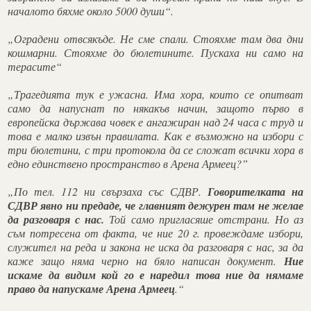
началото бяхме около 5000 души“.
„Оградени отвсякъде. Не сме спали. Стояхме там два дни
кошмарни. Стояхме до бюлетините. Пускаха ни само на
терасите“
„Трагедията тук е ужасна. Има хора, които се опитват
само да напуснат по някакъв начин, защото първо в
европейска държава човек е ангажиран над 24 часа с труд и
това е малко извън правилата. Как е възможно на избори с
три бюлетини, с три протокола да се сложат всички хора в
едно единствено пространство в Арена Армеец?”
„По тел. 112 ни свързаха със СДВР.
Говорителката на
СДВР явно ни предаде, че главният дежурен там не желае
да разговаря с нас.
Той само пригласяше отстрани. Но аз
съм потресена от факта, че ние 20 г. провеждаме избори,
служител на реда и закона не иска да разговаря с нас, за да
каже защо няма черно на бяло написан документ.
Ние
искаме да видим кой го е наредил това ние да нямаме
право да напускаме Арена Армеец
.“