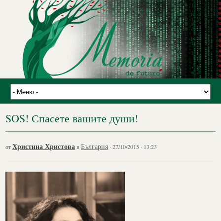
SOS! Спасете вашите души!
Христина Христова
България
от
в
· 27/10/2015 · 13:23