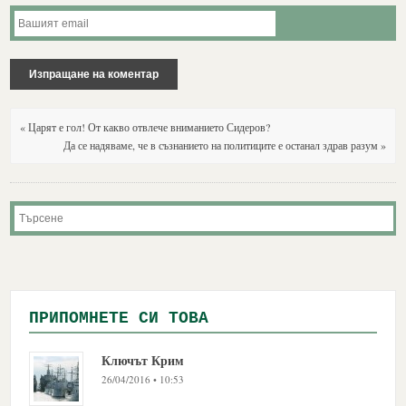
« Царят е гол! От какво отвлече вниманието Сидеров?
Да се надяваме, че в съзнанието на политиците е останал здрав разум »
ПРИПОМНЕТЕ СИ ТОВА
Ключът Крим
26/04/2016 • 10:53