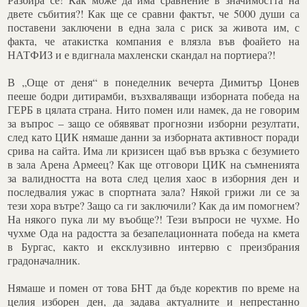
двете събития?! Как ще се сравни фактът, че 5000 души са
поставени заключени в една зала с риск за живота им, с
факта, че атакистка компания е влязла във фоайето на
НАТФИЗ и е вдигнала махленски скандал на портиера?!
В „Още от деня“ в понеделник вечерта Димитър Цонев
пееше бодри дитирамби, възхваляващи изборната победа на
ГЕРБ в цялата страна. Нито помен или намек, да не говорим
за въпрос – защо се обявяват прогнозни изборни резултати,
след като ЦИК нямаше данни за изборната активност поради
срива на сайта. Има ли кризисен щаб във връзка с безумието
в зала Арена Армеец? Как ще отговори ЦИК на съмненията
за валидността на вота след целия хаос в изборния ден и
последвалия ужас в спортната зала? Някой грижи ли се за
тези хора вътре? Защо са ги заключили? Как да им помогнем?
На някого пука ли му въобще?! Тези въпроси не чухме. Но
чухме Ода на радостта за безапелационната победа на кмета
в Бургас, както и ексклузивно интервю с преизбрания
градоначалник.
Нямаше и помен от това БНТ да бъде коректив по време на
целия изборен ден, да задава актуалните и непрестанно