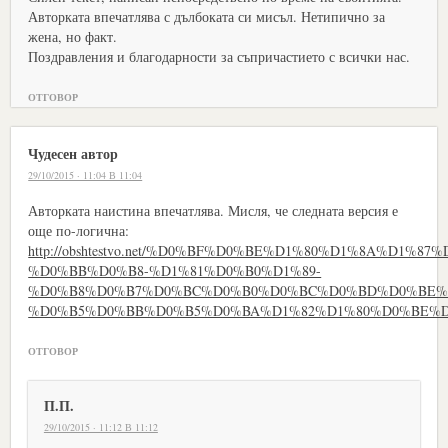
Авторката впечатлява с дълбоката си мисъл. Нетипично за
жена, но факт.
Поздравления и благодарности за съпричастието с всички нас.
ОТГОВОР
Чудесен автор
29/10/2015 · 11:04 В 11:04
Авторката наистина впечатлява. Мисля, че следната версия е
още по-логична:
http://obshtestvo.net/%D0%BF%D0%BE%D1%80%D1%8A%D1%8
%D0%BB%D0%B8-%D1%81%D0%B0%D1%89-
%D0%B8%D0%B7%D0%BC%D0%B0%D0%BC%D0%BD%D0%BE%
%D0%B5%D0%BB%D0%B5%D0%BA%D1%82%D1%80%D0%BE%
ОТГОВОР
П.П.
29/10/2015 · 11:12 В 11:12