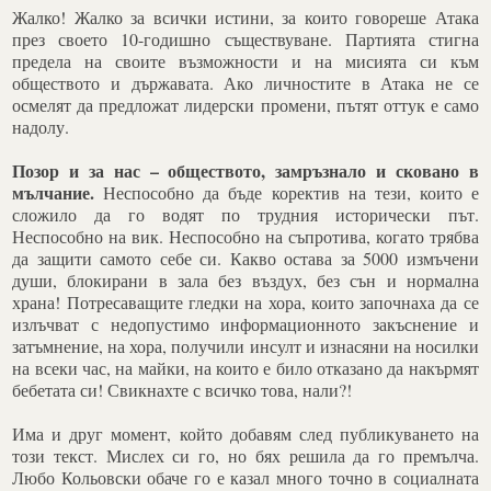
Жалко! Жалко за всички истини, за които говореше Атака
през своето 10-годишно съществуване. Партията стигна
предела на своите възможности и на мисията си към
обществото и държавата. Ако личностите в Атака не се
осмелят да предложат лидерски промени, пътят оттук е само
надолу.
Позор и за нас
–
обществото, замръзнало и сковано в
мълчание.
Неспособно да бъде коректив на тези, които е
сложило да го водят по трудния исторически път.
Неспособно на вик. Неспособно на съпротива, когато трябва
да защити самото себе си. Какво остава за 5000 измъчени
души, блокирани в зала без въздух, без сън и нормална
храна! Потресаващите гледки на хора, които започнаха да се
излъчват с недопустимо информационното закъснение и
затъмнение, на хора, получили инсулт и изнасяни на носилки
на всеки час, на майки, на които е било отказано да накърмят
бебетата си! Свикнахте с всичко това, нали?!
Има и друг момент, който добавям след публикуването на
този текст. Мислех си го, но бях решила да го премълча.
Любо Кольовски обаче го е казал много точно в социалната