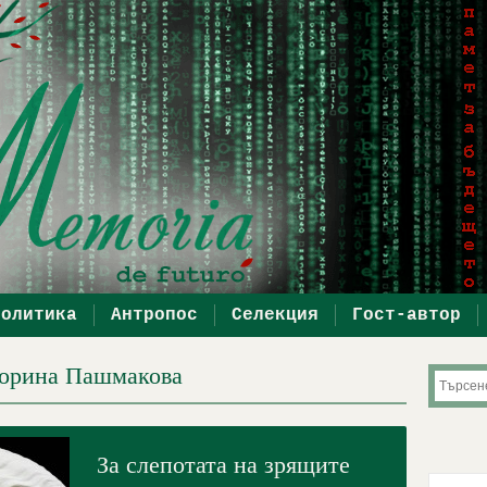
политика
Антропос
Селекция
Гост-автор
Дорина Пашмакова
За слепотата на зрящите