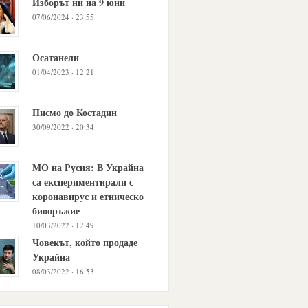
Изборът ни на 9 юни
07/06/2024 · 23:55
Осатанели
01/04/2023 · 12:21
Писмо до Костадин
30/09/2022 · 20:34
МО на Русия: В Украйна
са експериментирали с
коронавирус и етническо
биооръжие
10/03/2022 · 12:49
Човекът, който продаде
Украйна
08/03/2022 · 16:53