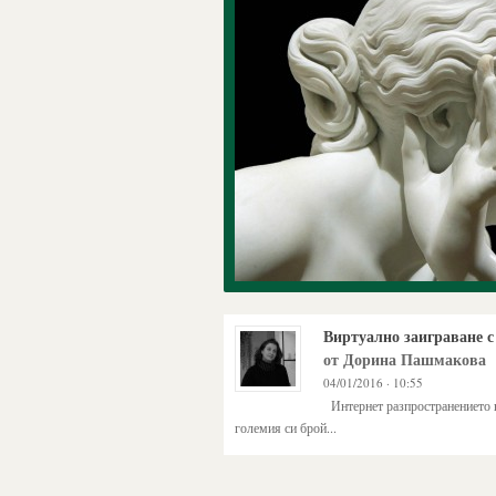
Виртуално заиграване с
от Дорина Пашмакова
04/01/2016 · 10:55
Интернет разпространението н
големия си брой...