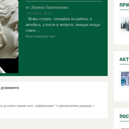
ПРИ
от Дорина Пашмакова
19/01/2016 · 20:29
Всяка сутрин, отивайки на работа, в
автобуса, а после в метрото, виждах младо
сляпо…
Към останалата част
АКТ
 духовното
а духовно знание като „информация” е едновременно радващо с
ПОС