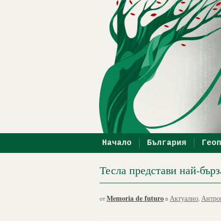
Начало
България
Гео
Тесла представи най-бърз
Memoria de futuro
Актуално
Антро
от
в
,