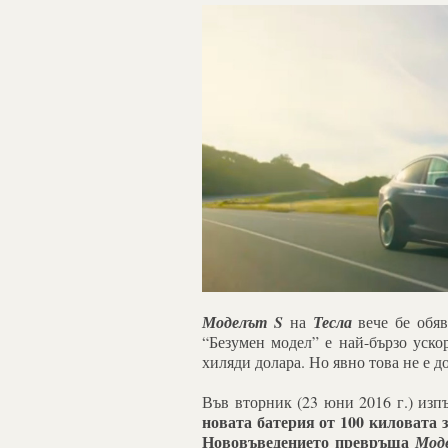
Моделът S
на
Тесла
вече бе обяв
“Безумен модел” е най-бързо уско
хиляди долара. Но явно това не е д
Във вторник (23 юни 2016 г.) из
новата батерия от 100 киловата 
Нововъведението превръща
Моде