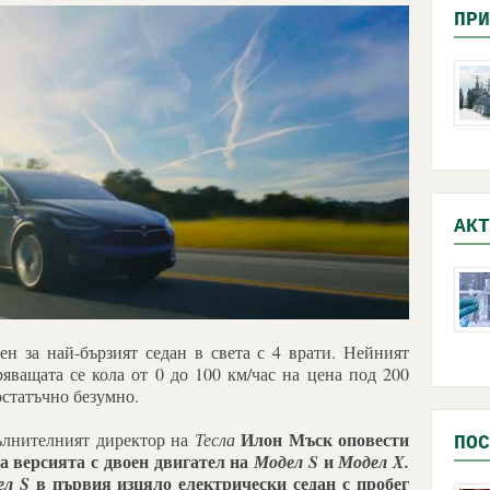
ПРИ
АКТ
ен за най-бързият седан в света с 4 врати. Нейният
ряващата се кола от 0 до 100 км/час на цена под 200
остатъчно безумно.
Илон Мъск
оповести
пълнителният директор на
Тесла
ПОС
за версията с двоен двигател на
и
Модел S
Модел X.
в първия изцяло електрически седан с пробег
л S