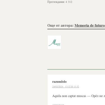
Преглеждания:
4 312
Още от автора:
Memoria de futuro
razumlolo
24/02/2024 · 13:32 В 13:32
Aquila non captat muscas — Орёл не 