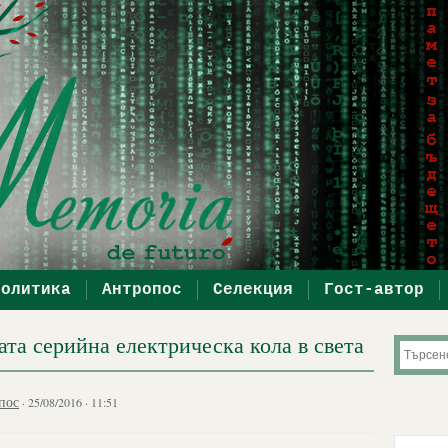
политика
Антропос
Селекция
Гост-автор
ата серийна електрическа кола в света
пос
· 25/08/2016 · 11:51