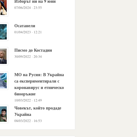
Изборът ни на 9 юни
07/06/2024 · 23:55
Осатанели
01/04/2023 · 12:21
Писмо до Костадин
30/09/2022 · 20:34
МО на Русия: В Украйна
са експериментирали с
коронавирус и етническо
биооръжие
10/03/2022 · 12:49
Човекът, който продаде
Украйна
08/03/2022 · 16:53