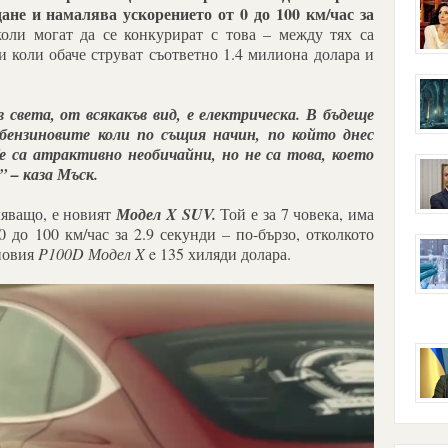
ане и намалява ускорението от 0 до 100 км/час за
оли могат да се конкурират с това – между тях са
и коли обаче струват съответно 1.4 милиона долара и
в света, от всякакъв вид, е електрическа. В бъдеще
бензиновите коли по същия начин, по който днес
е са атрактивно необичайни, но не са това, което
” – каза Мъск.
яващо, е новият
Модел X SUV.
Той е за 7 човека, има
0 до 100 км/час за 2.9 секунди – по-бързо, отколкото
 новия
P100D Модел X
e 135 хиляди долара.