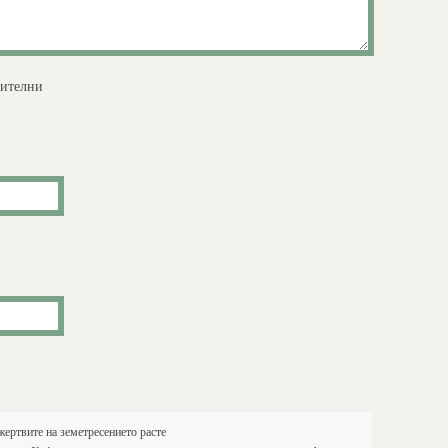
жителни
жертвите на земетресението расте