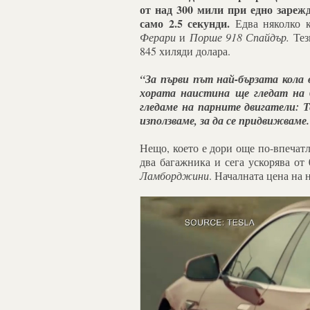
от над 300 мили при едно зарежд
само 2.5 секунди.
Едва няколко к
Ферари
и
Порше 918 Спайдър.
Тез
845 хиляди долара.
“За първи път
най-бързата кола 
хората наистина ще гледат на 
гледаме на парните двигатели: Т
използваме, за да се придвижваме.
Нещо, което е дори още по-впечатл
два багажника и сега ускорява от 
Ламборджини
. Началната цена на