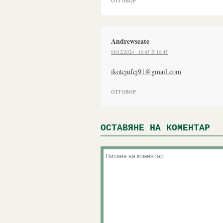
ОТГОВОР
Andrewseate
08/12/2024 · 16:45 В 16:45
ki
ujeto
19jef
iamg@
moc.l
ОТГОВОР
ОСТАВЯНЕ НА КОМЕНТАР