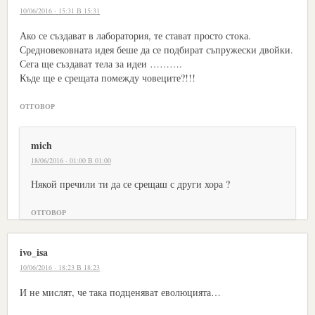
10/06/2016 · 15:31 В 15:31
Ако се създават в лаборатория, те стават просто стока.
Средновековната идея беше да се подбират съпружески двойки.
Сега ще създават тела за идеи ……….
Къде ще е срещата помежду човеците?!!!
ОТГОВОР
mich
18/06/2016 · 01:00 В 01:00
Някой пречили ти да се срещаш с други хора ?
ОТГОВОР
ivo_isa
10/06/2016 · 18:23 В 18:23
И не мислят, че така подценяват еволюцията…