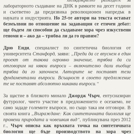
лабораторното създаване на ДНК в рамките на десет години
и съответно да предизвика революционен напредък в
Но 25-те автори на текста остават
науката и индустрията.
безмълвни по отношение на задаващия се етичен дебат:
ще бъдем ли способни да създаваме хора чрез изкуствени
геноми и – ако да – трябва ли да го правим?
Дрю Енди
, специалист по синтетична биология от
университета
Станфорд,
заяви:
„Преди да се впуснем в един
проект от такова огромно значение, трябва да си
отговорим на някои въпроси – включително дали въобще
трябва да го започнем. Авторите не поставят тези
фундаментални въпроси. Всъщност в своето предложение
те не поставят абсолютно никакви въпроси.“
Джордж Чърч
За щастие в близкото минало
, ентусиазиран
футуролог, чието участие в предложението е осезаемо, не
само зададе големите въпроси, но също така им отговори. В
своята книга
„Възраждане: Как синтетичната биология ще
промени природата и човешкия вид“,
публикувана през 2012
Чърч описва как връхната точка на синтетичната
г.,
биология ще бъде производството на хора чрез