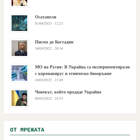
Осатанели
01/04/2023 · 12:21
Писмо до Костадин
30/09/2022 · 20:34
МО на Русия: В Украйна са експериментирали
с коронавирус и етническо биооръжие
10/03/2022 · 12:49
Човекът, който продаде Украйна
08/03/2022 · 16:53
OТ МРЕЖАТА