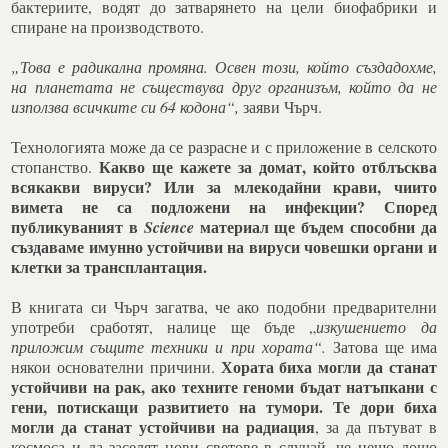
бактериите, водят до затварянето на цели биофабрики и
спиране на производството.
„Това е радикална промяна. Освен този, който създадохме,
на планетата не съществува друг организъм, който да не
използва всичките си 64 кодона“,
заяви Чърч.
Технологията може да се разрасне и с приложение в селското
Какво ще кажете за домат, който отблъсква
стопанство.
всякакви вируси? Или за млекодайни крави, чиито
вимета не са подложени на инфекции? Според
публикуваният в
материал ще бъдем способни да
Science
създаваме имунно устойчиви на вируси човешки органи и
клетки за трансплантация.
В книгата си Чърч загатва, че ако подобни предварителни
употреби сработят, налице ще бъде „
изкушението да
приложим същите техники и при хората“.
Затова ще има
Хората биха могли да станат
някои основателни причини.
устойчиви на рак, ако техните геноми бъдат натъпкани с
гени, потискащи развитието на тумори. Те дори биха
могли да станат устойчиви на радиация
, за да пътуват в
космоса и да заселят нови светове в случай, че нещо лошо