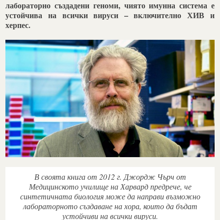
лабораторно създадени геноми, чиято имунна система е
устойчива на всички вируси – включително ХИВ и
херпес.
В своята книга от 2012 г. Джордж Чърч от
Медицинското училище на Харвард предрече, че
синтетичната биология може да направи възможно
лабораторното създаване на хора, които да бъдат
устойчиви на всички вируси.