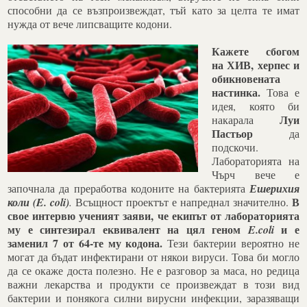
способни да се възпроизвеждат, тъй като за целта те имат
нужда от вече липсващите кодони.
Кажете сбогом
на ХИВ, херпес и
обикновената
настинка.
Това е
идея, която би
Луи
накарала
Пастьор
да
подскочи.
Лабораторията на
Чърч вече е
започнала да преработва кодоните на бактерията
Ешерихия
В
коли (E. coli)
.
Всъщност проектът е напреднал значително.
свое интервю ученият заяви, че екипът от лабораторията
му е синтезирал еквивалент на цял геном
и е
E.coli
заменил 7 от 64-те му кодона.
Тези бактерии вероятно не
могат да бъдат инфектирани от някои вируси. Това би могло
да се окаже доста полезно. Не е разговор за маса, но редица
важни лекарства и продукти се произвеждат в този вид
бактерии и понякога силни вирусни инфекции, заразяващи