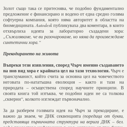
Золот също така се притеснява, че подобно фундаментално
предложение е финансирано и водено от една средно голяма
софтуерна компания, която няма авторитет в областта на
биомедицината.
Autodesk
публикуваха два коментара, в които
отхвърлиха идеята за лабораторно създадени хора:
„Съжаляваме, че ви разочароваме, но няма да произвеждаме
синтетични хора.“
Прекодирането на живота
Въпреки тези изявления, според Чърч именно създаването
на нов вид хора е крайната цел на тази технология.
Чърч е
трансхуманист, който счита за основна цел на човечеството
неговата по-нататъшна еволюция – както и тази на
природата – осъществена според научните принципи. В
своята книга той изтъква, че подобни идеи не са толкова
„скверни“, колкото изглеждат първоначално.
За да разберем голямата идея на Чърч за прекодиране, е
важно да знаем, че ДНК секвенцията
(поредица от букви,
представяща първичната структура на верига ДНК – бел.