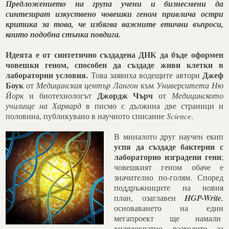
Предложението на група учени и бизнесмени да
синтезират изкуствено човешки геном привлича остри
критика за това, че избягва важните етични въпроси,
които подобна стъпка повдига.
Идеята е от синтетично създадена ДНК да бъде оформен
човешки геном, способен да създаде живи клетки в
лабораторни условия.
Джеф
Това заявиха водещите автори
Боук
от
Медицинския център Лангон
към
Университета Ню
Джордж Чърч
Йорк
и биотехнологът
от
Медицинското
училище на Харвард
в писмо с дължина две страници и
половина, публикувано в научното списание
Science
.
В миналото друг научен екип
успя да създаде бактерии с
лабораторно изградени гени
;
човешкият геном обаче е
значително по-голям. Според
поддръжниците на новия
план, озаглавен
HGP-Write
,
основаването на един
мегапроект ще намали
хилядократно разходите за