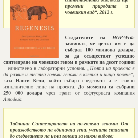
промени природата и
човешкия вид“,
2012 г.
Създателите на
HGP-Write
заявяват, че целта им е да
съберат 100 милиона долара,
за да осъществят успешно
синтезиране на човешки геном в рамките на десет години
– единствено в лабораторни условия
. „Целта на проекта е
да развие и тества големи геноми в клетки и нищо повече“,
Нанси Кели
каза
, който събира средствата и е главно
До момента са събрани
изпълнително лице на проекта.
250 000 долара
чрез грант от софтуерната компания
Autodesk
.
Таблица:
Синтезирането на по-големи геноми: От
производството на единични гени, учените стигнат
до създаването на цели геноми за някои видове: