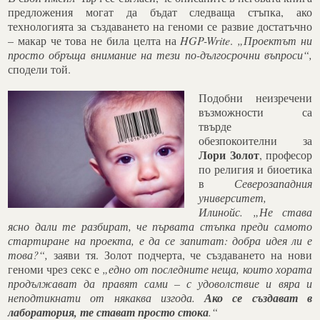
предложения могат да бъдат следваща стъпка, ако
технологията за създаването на геноми се развие достатъчно
– макар че това не била целта на
HGP-Write
.
„Проектът ни
просто обръща внимание на тези по-дългосрочни въпроси“,
сподели той.
Подобни неизречени
възможности са
твърде
обезпокоителни за
Лори Золот
, професор
по религия и биоетика
в
Северозападния
университет,
Илинойс.
„Не става
ясно дали те разбират, че първата стъпка преди самото
стартиране на проекта, е да се запитат: добра идея ли е
това?“,
заяви тя. Золот подчерта, че създаването на нови
геноми чрез секс е
„едно от последните неща, които хората
продължават да правят сами – с удоволствие и вяра и
неподтикнати от някаква изгода.
Ако се създават в
лаборатория, те стават просто стока
.“