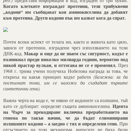
ред.)
предоставя информация в код, изграден от три букви.
Когато клетките изграждат протеини, тези трибуквени
„кодони“ им съобщават коя аминокиселина да добавят
към протеина. Други кодони пък им казват кога да спрат.
Почти всеки аспект от телата ни, както и живота като цяло,
зависи от протеини, изградени чрез използването на този
Макар и още да не знаем със сигурност, кодът е
ДНК-код.
възникнал преди няколко милиарда години, вероятно под
някой прастар вулкан, и оттогава не се е променял.
През
1968 г. трима учени получиха Нобелова награда за това, че
откриха на какъв принцип кодът работи
(Бележка: за да
постигнат това, им се наложи да създадат първите
синтетични гени).
Важна черта на кода е, че някои от кодоните са излишни, тъй
Идеята
като се дублират: определят същата аминокиселина.
на Чърч за прекодиране включва преработването на
генома по такъв начин, че да бъдат елиминирани
излишните кодони – а заедно с тях и определени гени.
При
отсъствието на този механизъм, вирусите не биха били