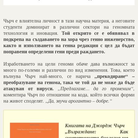
Чърч е влиятелна личност в тази научна материя, а неговите
студенти доминират в различни сектори на геномната
Той открито се е обявявал в
технология и иновация.
подкрепа на създаването на хора чрез генно инженерство,
както и използването на генна редакция с цел да бъдат
поправени определени гени преди раждането.
Изработването на цели геноми обаче дава възможност за
много по-големи и различни по вид изменения. Това, което
„прекодиране“ –
вълнува Чърч най-много, се нарича
преобразуване на генома, така че той да не може да бъде
атакуван от вируси.
„Предлагаме… да го променим“,
коментира Чърч по отношение на кода, който всички форми
на живот споделят.
„Да, звучи арогантно – добре.“
Книгата на Джордж Чърч
„Възраждане: Как
синтетичната биология ще