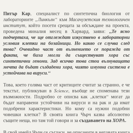
Питър Кар
, специалист по синтетична биология от
лабораториите
„Линкълн“
към
Масачузетския технологичен
институт
, който посети срещата за обсъждане на проекта,
„
проведена миналия месец в Харвард, заяви:
Те ясно
подчертаха, че ще отглеждат изкуствено в лабораторни
условия клетки на бозайници. Но какво се случва след
това?
Очевидно част от вълнението се поражда от
факта, че биха могли да съществуват хора със
синтетични геноми. Зад всичко това стои вълнуващата
мечта да бъдат създадени хора, чиято имунна система е
устойчива на вируси.“
Това, което голяма част от критиците считат за странно, е че
текстът, публикуван в
Science
, въобще не споменава тези
възможности. Подробно се описва как „клетки“ могат да
бъдат направени устойчиви на вируси и на рак и да имат
подобрени характеристики. Но кому са нужни подобни
човешки клетки? В своята книга Чърч казва абсолютно
създаването на
.
същите неща, но там той говори и за
ХОРА
В свой имейл Чърч се съгласи, че описаните в неговата книга