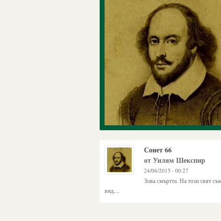
Сонет 66
от Уилям Шекспир
24/06/2015 · 00:27
Зова смъртта. На този свят съ
вид,...