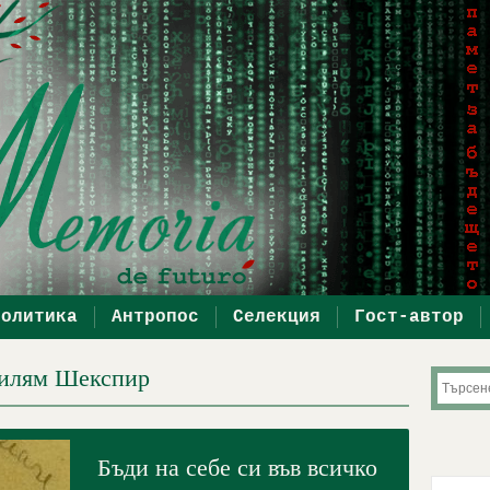
политика
Антропос
Селекция
Гост-автор
Уилям Шекспир
Бъди на себе си във всичко