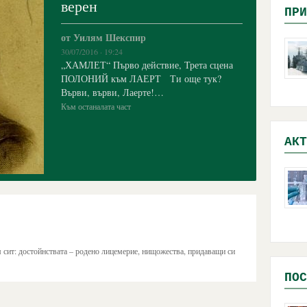
верен
ПРИ
от Уилям Шекспир
30/07/2016 · 19:24
„ХАМЛЕТ“ Първо действие, Трета сцена
ПОЛОНИЙ към ЛАЕРТ Ти още тук?
Върви, върви, Лаерте!…
Към останалата част
АКТ
м сит: достойнствата – родено лицемерие, нищожества, придаващи си
ПОС