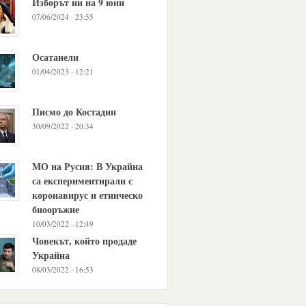
Изборът ни на 9 юни
07/06/2024 · 23:55
Осатанели
01/04/2023 · 12:21
Писмо до Костадин
30/09/2022 · 20:34
МО на Русия: В Украйна
са експериментирали с
коронавирус и етническо
биооръжие
10/03/2022 · 12:49
Човекът, който продаде
Украйна
08/03/2022 · 16:53