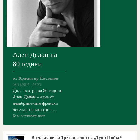
Ален Делон на
80 години
от Красимир Кастелов
08/11/2015 · 23:23
Днес навършва 80 години
Ален Делон – една от
незабравимите френски
легенди на киното –…
Към останалата част
В очакване на Третия сезон на „Туин Пийкс“