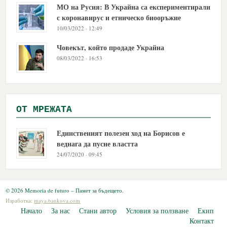
МО на Русия: В Украйна са експериментирали
с коронавирус и етническо биооръжие
10/03/2022 · 12:49
Човекът, който продаде Украйна
08/03/2022 · 16:53
OТ МРЕЖАТА
Единственият полезен ход на Борисов е
веднага да пусне властта
24/07/2020 · 09:45
© 2026 Memoria de futuro – Памет за бъдещето.
Изработка:
maya.bankova.com
Начало
За нас
Стани автор
Условия за ползване
Екип
Контакт