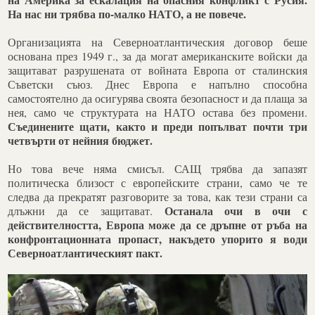
На нас ни трябва по-малко НАТО, а не повече.
Организацията на Северноатлантическия договор беше
основана през 1949 г., за да могат американските войски да
защитават разрушената от войната Европа от сталинския
Съветски съюз. Днес Европа е напълно способна
самостоятелно да осигурява своята безопасност и да плаща за
нея, само че структурата на НАТО остава без промени.
Съединените щати, както и преди попълват почти три
четвърти от нейния бюджет.
Но това вече няма смисъл. САЩ трябва да запазят
политическа близост с европейските страни, само че те
следва да прекратят разговорите за това, как тези страни са
Останала очи в очи с
длъжни да се защитават.
действителността, Европа може да се дръпне от ръба на
конфронтационната пропаст, накъдето упорито я води
Северноатлантическият пакт.