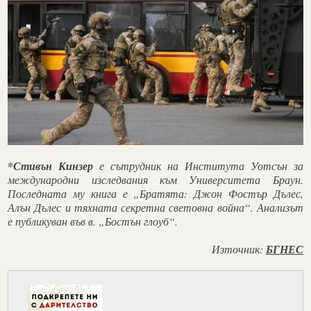
*Стивън Кинзер
е сътрудник на Института Уотсън за
международни изследвания към Университета Браун.
Последната му книга е „Братята: Джон Фостър Дълес,
Алън Дълес и тяхната секретна световна война“. Анализът
е публикуван във в. „Бостън глоуб“.
Източник:
БГНЕС