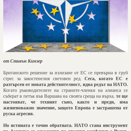
от Стивън Кинзер
Британското решение за излизане от ЕС се превърна в груб
Сега, когато ЕС е
стрес за закостенелия световен ред.
разтърсен от новата действителност, идва редът на НАТО.
Когато ръководителите на страните-членки на алианса се
те ще
съберат в петък във Варшава на своята среща на върха,
настояват, че техният съюз, както и преди, има
жизненоважно значение, защото Европа е застрашена от
руска агресия.
Но истината е точно обратната. НАТО стана инструмент
на Америка за ескалация на опасния конфликт с Русия.