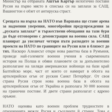
Аштън Картър
Министър на отбраната
нелогично постави
Русия на първо място в списъка си на заплахи за САЩ.
Вашингтон е обзет от антируска страст.
Срещата на върха на НАТО във Варшава ще стане арена
за надменни уверения, многобройни предупреждения за
„руската заплаха“ и тържествени обещания на тази буря
да бъде отговорено с демонстрация на военна сила. САЩ
планират да увеличат четири пъти разходите за военни
проекти на НАТО по границите на Русия или в близост до
тях.
Наскоро Алиансът откри нова ракетна база в Румъния,
проведе най-големите военни учения в съвременната
история на Полша и обяви плановете си за допълнително
разполагане на хиляди американски войници на бази край
Балтийско море, част от които се намират в обсега на
артилерийски огън от руския Санкт Петербург. От своя
страна Русия строи нова военна база в обсега на
артилерийския огън от Украйна и разполага 30 000 военни
на гранични постове. И двете страни разполагат с ядрено
оръжие.
НАТО оценява като военен проблем трудностите в
отношенията между Русия и съседните й страни. Това е