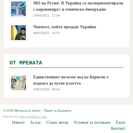
МО на Русия: В Украйна са експериментирали
с коронавирус и етническо биооръжие
10/03/2022 · 12:49
Човекът, който продаде Украйна
08/03/2022 · 16:53
OТ МРЕЖАТА
Единственият полезен ход на Борисов е
веднага да пусне властта
24/07/2020 · 09:45
© 2026 Memoria de futuro – Памет за бъдещето.
Изработка:
maya.bankova.com
Начало
За нас
Стани автор
Условия за ползване
Екип
Контакт