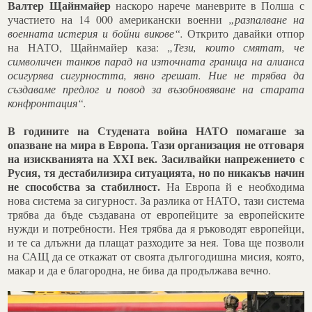
Валтер Щайнмайер
наскоро нарече маневрите в Полша с
участието на 14 000 американски военни
„разпалване на
военната истерия и бойни викове“.
Открито давайки отпор
на НАТО, Щайнмайер каза:
„Тези, които смятат, че
символичен танков парад на източната граница на алианса
осигурява сигурността, явно грешат. Ние не трябва да
създаваме предлог и повод за възобновяване на старата
конфронтация“.
В годините на Студената война НАТО помагаше за
опазване на мира в Европа. Тази организация не отговаря
на изискванията на XXI век. Засилвайки напрежението с
Русия, тя дестабилизира ситуацията, но по никакъв начин
не способства за стабилност.
На Европа й е необходима
нова система за сигурност. За разлика от НАТО, тази система
трябва да бъде създавана от европейците за европейските
нужди и потребности. Нея трябва да я ръководят европейци,
и те са длъжни да плащат разходите за нея. Това ще позволи
на САЩ да се откажат от своята дългогодишна мисия, която,
макар и да е благородна, не бива да продължава вечно.