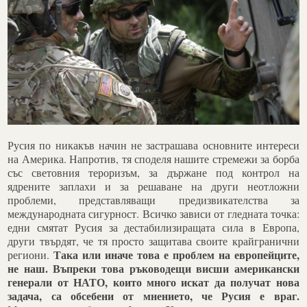
Русия по никакъв начин не застрашава основните интереси
на Америка. Напротив, тя споделя нашите стремежи за борба
със световния тероризъм, за държане под контрол на
ядрените заплахи и за решаване на други неотложни
проблеми, представляващи предизвикателства за
международната сигурност. Всичко зависи от гледната точка:
едни смятат Русия за дестабилизиращата сила в Европа,
други твърдят, че тя просто защитава своите крайгранични
Така или иначе това е проблем на европейците,
региони.
не наш. Въпреки това ръководещи висши американски
генерали от НАТО, които много искат да получат нова
задача, са обсебени от мнението, че Русия е враг.