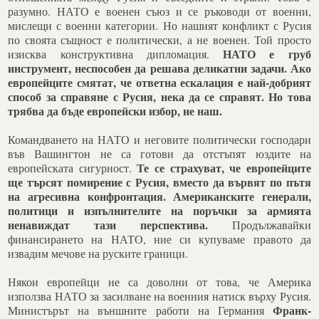
разумно. НАТО е военен съюз и се ръководи от военни,
мислещи с военни категории. Но нашият конфликт с Русия
по своята същност е политически, а не военен. Той просто
НАТО е груб
изисква конструктивна дипломация.
инструмент, неспособен да решава деликатни задачи. Ако
европейците смятат, че ответна ескалация е най-добрият
способ за справяне с Русия, нека да се справят. Но това
трябва да бъде европейски избор, не наш.
Командването на НАТО и неговите политически господари
във Вашингтон не са готови да отстъпят юздите на
Те се страхуват, че европейците
европейската сигурност.
ще търсят помирение с Русия, вместо да вървят по пътя
на агресивна конфронтация.
Американските генерали,
политици и изпълнителите на поръчки за армията
ненавиждат тази перспектива.
Продължавайки
финансирането на НАТО, ние си купуваме правото да
извадим мечове на руските граници.
Някои европейци не са доволни от това, че Америка
използва НАТО за засилване на военния натиск върху Русия.
Франк-
Министърът на външните работи на Германия