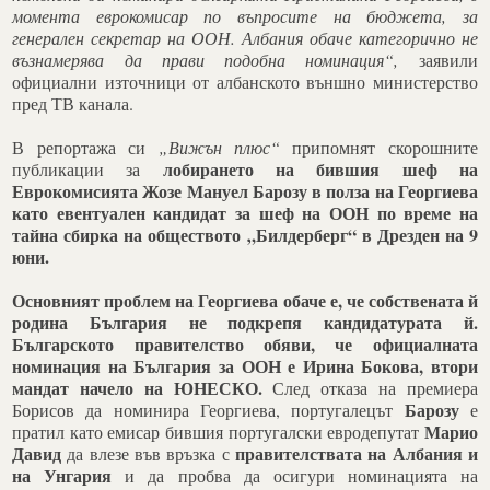
момента еврокомисар по въпросите на бюджета, за
генерален секретар на ООН. Албания обаче категорично не
възнамерява да прави подобна номинация“,
заявили
официални източници от албанското външно министерство
пред ТВ канала.
В репортажа си
„Вижън плюс“
припомнят скорошните
лобирането на бившия шеф на
публикации за
Еврокомисията Жозе Мануел Барозу в полза на Георгиева
като евентуален кандидат за шеф на ООН по време на
тайна сбирка на обществото „Билдерберг“ в Дрезден на 9
юни.
Основният проблем на Георгиева обаче е, че собствената й
родина България не подкрепя кандидатурата й.
Българското правителство обяви, че официалната
номинация на България за ООН е Ирина Бокова, втори
мандат начело на ЮНЕСКО.
След отказа на премиера
Барозу
Борисов да номинира Георгиева, португалецът
е
Марио
пратил като емисар бившия португалски евродепутат
Давид
правителствата на Албания и
да влезе във връзка с
на Унгария
и да пробва да осигури номинацията на