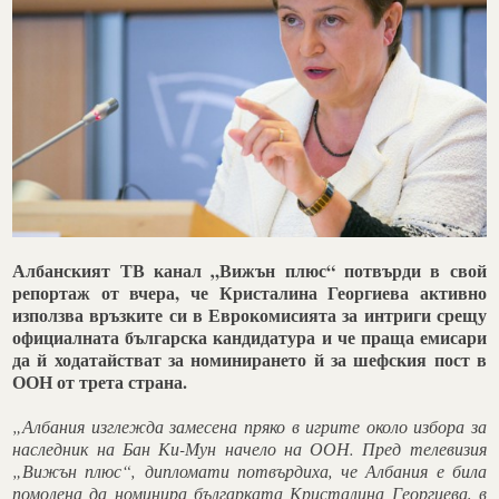
Албанският ТВ канал „Вижън плюс“ потвърди в свой
репортаж от вчера, че Кристалина Георгиева активно
използва връзките си в Еврокомисията за интриги срещу
официалната българска кандидатура и че праща емисари
да й ходатайстват за номинирането й за шефския пост в
ООН от трета страна.
„Албания изглежда замесена пряко в игрите около избора за
наследник на Бан Ки-Мун начело на ООН. Пред телевизия
„Вижън плюс“, дипломати потвърдиха, че Албания е била
помолена да номинира българката Кристалина Георгиева, в