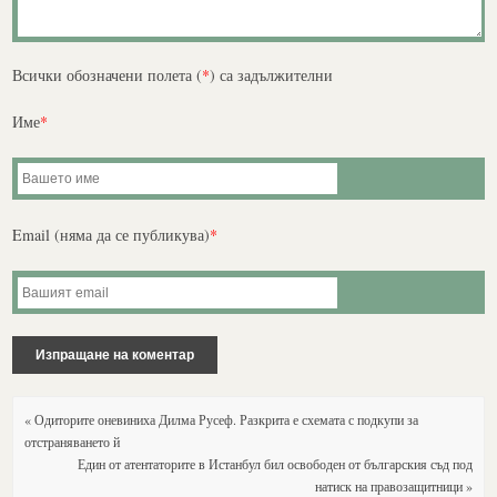
Всички обозначени полета (
*
) са задължителни
Име
*
Email (няма да се публикува)
*
« Одиторите оневиниха Дилма Русеф. Разкрита е схемата с подкупи за
отстраняването й
Един от атентаторите в Истанбул бил освободен от българския съд под
натиск на правозащитници »