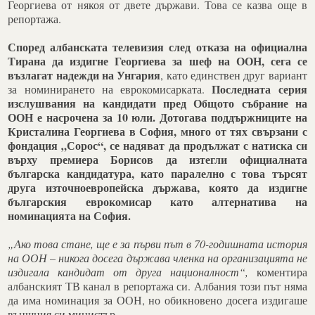
Георгиева от някоя от двете държави. Това се казва още в
репортажа.
Според албанската телевизия след отказа на официална
Тирана да издигне Георгиева за шеф на ООН, сега се
възлагат надежди на Унгария
, като единствен друг вариант
Последната серия
за номинирането на еврокомисарката.
изслушвания на кандидати пред Общото събрание на
ООН е насрочена за 10 юли.
Дотогава поддържниците на
Кристалина Георгиева в София, много от тях свързани с
фондация „Сорос“, се надяват да продължат с натиска си
върху премиера Борисов да изтегли официалната
българска кандидатура, като паралелно с това търсят
друга източноевропейска държава, която да издигне
българския еврокомисар като алтернатива на
номинацията на София.
„Ако това стане, ще е за първи път в 70-годишната история
на ООН – никога досега държава членка на организацията не
издигала кандидат от друга националност“,
коментира
албанският ТВ канал в репортажа си. Албания този път няма
да има номинация за ООН, но обикновено досега издигаше
външния си министър.