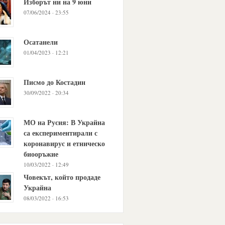
Изборът ни на 9 юни
07/06/2024 · 23:55
Осатанели
01/04/2023 · 12:21
Писмо до Костадин
30/09/2022 · 20:34
МО на Русия: В Украйна
са експериментирали с
коронавирус и етническо
биооръжие
10/03/2022 · 12:49
Човекът, който продаде
Украйна
08/03/2022 · 16:53