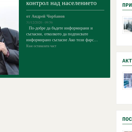
контрол над населението
ПРИ
от Андрей Чорбанов
31/12/2020 · 09:56
По-добре да бъдете информирани и
съгласни, отколкото да подписвате
информирано съгласие Ако този фарс…
Към останалата част
АКТ
ПОС